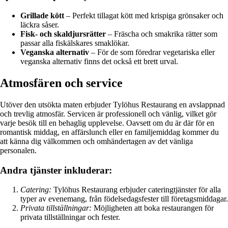
Grillade kött
– Perfekt tillagat kött med krispiga grönsaker och
läckra såser.
Fisk- och skaldjursrätter
– Fräscha och smakrika rätter som
passar alla fiskälskares smaklökar.
Veganska alternativ
– För de som föredrar vegetariska eller
veganska alternativ finns det också ett brett urval.
Atmosfären och service
Utöver den utsökta maten erbjuder Tylöhus Restaurang en avslappnad
och trevlig atmosfär. Servicen är professionell och vänlig, vilket gör
varje besök till en behaglig upplevelse. Oavsett om du är där för en
romantisk middag, en affärslunch eller en familjemiddag kommer du
att känna dig välkommen och omhändertagen av det vänliga
personalen.
Andra tjänster inkluderar:
Catering:
Tylöhus Restaurang erbjuder cateringtjänster för alla
typer av evenemang, från födelsedagsfester till företagsmiddagar.
Privata tillställningar:
Möjligheten att boka restaurangen för
privata tillställningar och fester.