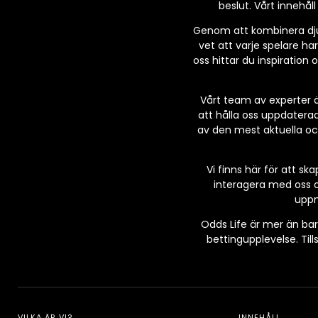
beslut. Vårt innehål
Genom att kombinera djupg
vet att varje spelare har
oss hittar du inspiration
Vårt team av experter ä
att hålla oss uppdatera
av den mest aktuella och 
Vi finns här för att s
interagera med oss o
uppm
Odds Life är mer än bar
bettingupplevelse. Til
VILKA ÄR VI?
INNEHÅLL