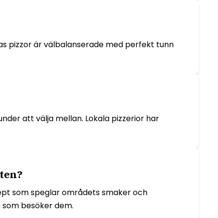
ras pizzor är välbalanserade med perfekt tunn
nder att välja mellan. Lokala pizzerior har
eten?
cept som speglar områdets smaker och
la som besöker dem.