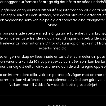
l är noggrant utformat för att ge dig det bästa av både underhål
ående analyser med lättförståelig information vill vi göra betting
 sin egen unika stil och strategi, och därför strävar vi efter att e
 och vägledning som kan hjälpa dig att förbättra dina färdighete
vinna.
r passionerade spelare med många års erfarenhet inom bransche
de om de senaste trenderna och förändringarna i spelvärlden, så
relevanta informationen. Vi tror att kunskap är nyckeln till fram
expertis med dig.
kapa en gemenskap av likasinnade entusiaster som delar din pass
ch varandra kan du få nya perspektiv och idéer som kan berika d
untrar dig att delta i diskussionerna och dela dina egna uppleve
a en informationskälla; vi är din partner på vägen mot en mer 
lsammans kan vi utforska denna spännande värld och göra varje in
Välkommen till Odds Life – där din bettingresa börjar!
INFORMATION