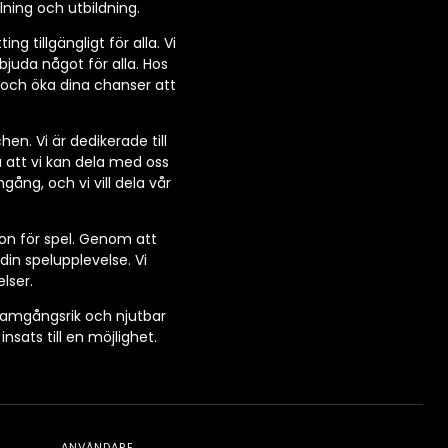
lning och utbildning.
 tillgängligt för alla. Vi
rbjuda något för alla. Hos
r och öka dina chanser att
n. Vi är dedikerade till
 att vi kan dela med oss
gång, och vi vill dela vår
ion för spel. Genom att
in spelupplevelse. Vi
lser.
framgångsrik och njutbar
sats till en möjlighet.
ANVÄNDARE