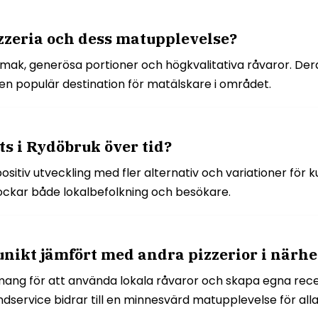
zeria och dess matupplevelse?
 smak, generösa portioner och högkvalitativa råvaror. De
ll en populär destination för matälskare i området.
s i Rydöbruk över tid?
tiv utveckling med fler alternativ och variationer för ku
 lockar både lokalbefolkning och besökare.
unikt jämfört med andra pizzerior i närh
mang för att använda lokala råvaror och skapa egna re
ndservice bidrar till en minnesvärd matupplevelse för al