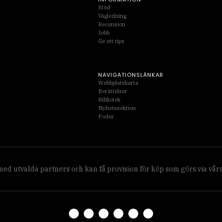
Stöd
Vägledning
Recension
Jobb
Ge ett tips
NAVIGATIONSLÄNKAR
Webbplatskarta
Berättelser
Bibliotek
Nyhetssektion
Foder
 med utvalda partners och kan få provision för köp som görs via våra 