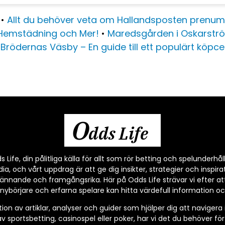
•
Allt du behöver veta om Hallandsposten prenum
r Hemstädning och Mer!
•
Maredsgården i Oskarstr
•
Brödernas Väsby – En guide till ett populärt köpce
O
dds Life
Life, din pålitliga källa för allt som rör betting och spelunderhåll
, och vårt uppdrag är att ge dig insikter, strategier och inspirat
ännande och framgångsrika. Här på Odds Life strävar vi efter at
nybörjare och erfarna spelare kan hitta värdefull information och
tion av artiklar, analyser och guider som hjälper dig att navigera
v sportsbetting, casinospel eller poker, har vi det du behöver fö