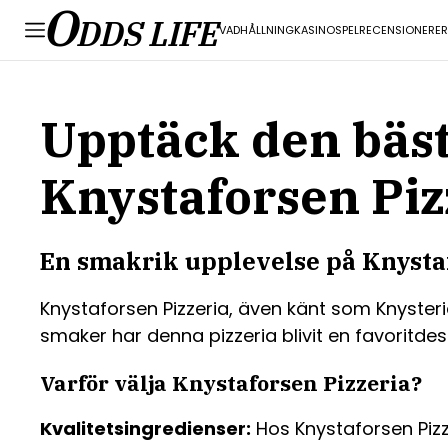
O
DDS LIFE
VADHÅLLNING
KASINO
SPEL
RECENSIONER
E
Upptäck den bäst
Knystaforsen Piz
En smakrik upplevelse på Knysta
Knystaforsen Pizzeria, även känt som Knysteria
smaker har denna pizzeria blivit en favoritde
Varför välja Knystaforsen Pizzeria?
Kvalitetsingredienser:
Hos Knystaforsen Pizz