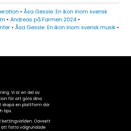
eration
•
Åsa Gessle: En ikon inom svensk
öm
•
Andreas på Farmen 2024
•
nter
•
Åsa Gessle: En ikon inom svensk musik
•
ning. Vi är en del av
ion för att göra dina
t skapa en plattform där
 tips.
 i bettingvärlden. Oavsett
r att fatta välgrundade