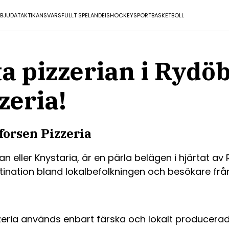
RBJUDA
TAKTIK
ANSVARSFULLT SPELANDE
ISHOCKEY
SPORT
BASKETBOLL
a pizzerian i Rydö
zeria!
forsen Pizzeria
n eller Knystaria, är en pärla belägen i hjärtat a
stination bland lokalbefolkningen och besökare från
eria används enbart färska och lokalt producerad