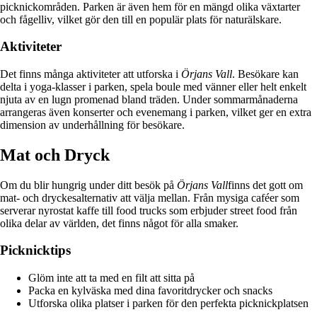
picknickområden. Parken är även hem för en mängd olika växtarter
och fågelliv, vilket gör den till en populär plats för naturälskare.
Aktiviteter
Det finns många aktiviteter att utforska i
Örjans Vall
. Besökare kan
delta i yoga-klasser i parken, spela boule med vänner eller helt enkelt
njuta av en lugn promenad bland träden. Under sommarmånaderna
arrangeras även konserter och evenemang i parken, vilket ger en extra
dimension av underhållning för besökare.
Mat och Dryck
Om du blir hungrig under ditt besök på
Örjans Vall
finns det gott om
mat- och dryckesalternativ att välja mellan. Från mysiga caféer som
serverar nyrostat kaffe till food trucks som erbjuder street food från
olika delar av världen, det finns något för alla smaker.
Picknicktips
Glöm inte att ta med en filt att sitta på
Packa en kylväska med dina favoritdrycker och snacks
Utforska olika platser i parken för den perfekta picknickplatsen