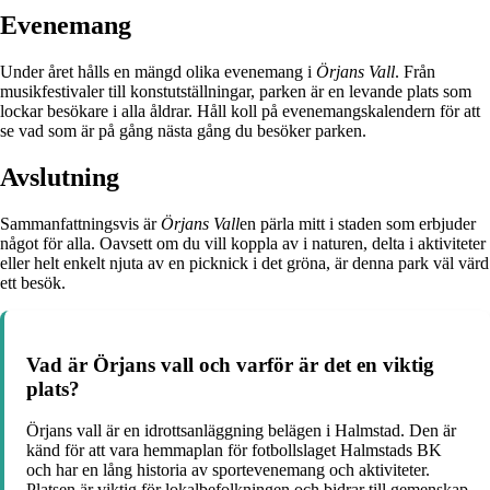
Evenemang
Under året hålls en mängd olika evenemang i
Örjans Vall
. Från
musikfestivaler till konstutställningar, parken är en levande plats som
lockar besökare i alla åldrar. Håll koll på evenemangskalendern för att
se vad som är på gång nästa gång du besöker parken.
Avslutning
Sammanfattningsvis är
Örjans Vall
en pärla mitt i staden som erbjuder
något för alla. Oavsett om du vill koppla av i naturen, delta i aktiviteter
eller helt enkelt njuta av en picknick i det gröna, är denna park väl värd
ett besök.
Vad är Örjans vall och varför är det en viktig
plats?
Örjans vall är en idrottsanläggning belägen i Halmstad. Den är
känd för att vara hemmaplan för fotbollslaget Halmstads BK
och har en lång historia av sportevenemang och aktiviteter.
Platsen är viktig för lokalbefolkningen och bidrar till gemenskap