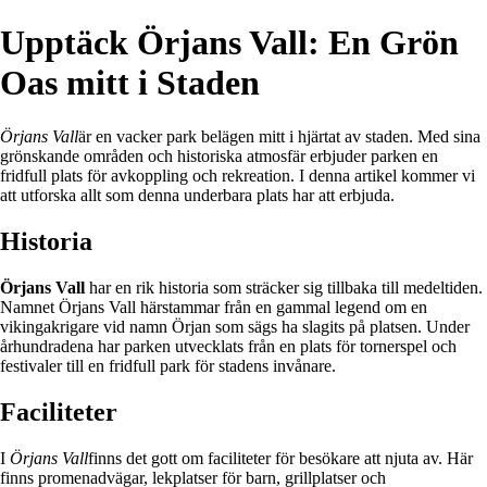
Upptäck Örjans Vall: En Grön
Oas mitt i Staden
Örjans Vall
är en vacker park belägen mitt i hjärtat av staden. Med sina
grönskande områden och historiska atmosfär erbjuder parken en
fridfull plats för avkoppling och rekreation. I denna artikel kommer vi
att utforska allt som denna underbara plats har att erbjuda.
Historia
Örjans Vall
har en rik historia som sträcker sig tillbaka till medeltiden.
Namnet Örjans Vall härstammar från en gammal legend om en
vikingakrigare vid namn Örjan som sägs ha slagits på platsen. Under
århundradena har parken utvecklats från en plats för tornerspel och
festivaler till en fridfull park för stadens invånare.
Faciliteter
I
Örjans Vall
finns det gott om faciliteter för besökare att njuta av. Här
finns promenadvägar, lekplatser för barn, grillplatser och