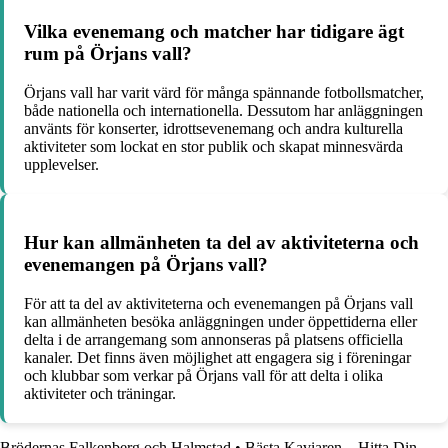
Vilka evenemang och matcher har tidigare ägt
rum på Örjans vall?
Örjans vall har varit värd för många spännande fotbollsmatcher,
både nationella och internationella. Dessutom har anläggningen
använts för konserter, idrottsevenemang och andra kulturella
aktiviteter som lockat en stor publik och skapat minnesvärda
upplevelser.
Hur kan allmänheten ta del av aktiviteterna och
evenemangen på Örjans vall?
För att ta del av aktiviteterna och evenemangen på Örjans vall
kan allmänheten besöka anläggningen under öppettiderna eller
delta i de arrangemang som annonseras på platsens officiella
kanaler. Det finns även möjlighet att engagera sig i föreningar
och klubbar som verkar på Örjans vall för att delta i olika
aktiviteter och träningar.
Brödernas Falkenberg och Halmstad
•
Bästa Kaviaren – Hitta Din