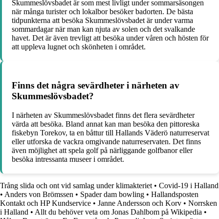
Skummeslövsbadet är som mest livligt under sommarsäsongen
när många turister och lokalbor besöker badorten. De bästa
tidpunkterna att besöka Skummeslövsbadet är under varma
sommardagar när man kan njuta av solen och det svalkande
havet. Det är även trevligt att besöka under våren och hösten för
att uppleva lugnet och skönheten i området.
Finns det några sevärdheter i närheten av
Skummeslövsbadet?
I närheten av Skummeslövsbadet finns det flera sevärdheter
värda att besöka. Bland annat kan man besöka den pittoreska
fiskebyn Torekov, ta en båttur till Hallands Väderö naturreservat
eller utforska de vackra omgivande naturreservaten. Det finns
även möjlighet att spela golf på närliggande golfbanor eller
besöka intressanta museer i området.
Trång slida och ont vid samlag under klimakteriet
•
Covid-19 i Halland
•
Anders von Brömssen
•
Spader dam bowling
•
Hallandsposten
Kontakt och HP Kundservice
•
Janne Andersson och Korv
•
Norrsken
i Halland
•
Allt du behöver veta om Jonas Dahlbom på Wikipedia
•