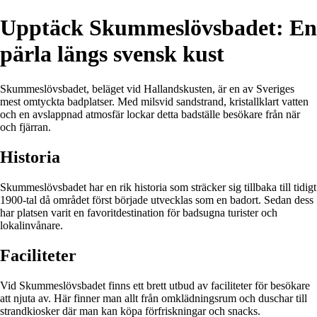
Upptäck Skummeslövsbadet: En
pärla längs svensk kust
Skummeslövsbadet, beläget vid Hallandskusten, är en av Sveriges
mest omtyckta badplatser. Med milsvid sandstrand, kristallklart vatten
och en avslappnad atmosfär lockar detta badställe besökare från när
och fjärran.
Historia
Skummeslövsbadet har en rik historia som sträcker sig tillbaka till tidigt
1900-tal då området först började utvecklas som en badort. Sedan dess
har platsen varit en favoritdestination för badsugna turister och
lokalinvånare.
Faciliteter
Vid Skummeslövsbadet finns ett brett utbud av faciliteter för besökare
att njuta av. Här finner man allt från omklädningsrum och duschar till
strandkiosker där man kan köpa förfriskningar och snacks.