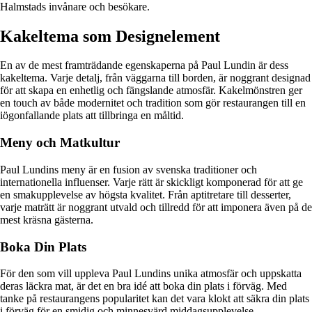
Halmstads invånare och besökare.
Kakeltema som Designelement
En av de mest framträdande egenskaperna på Paul Lundin är dess
kakeltema. Varje detalj, från väggarna till borden, är noggrant designad
för att skapa en enhetlig och fängslande atmosfär. Kakelmönstren ger
en touch av både modernitet och tradition som gör restaurangen till en
iögonfallande plats att tillbringa en måltid.
Meny och Matkultur
Paul Lundins meny är en fusion av svenska traditioner och
internationella influenser. Varje rätt är skickligt komponerad för att ge
en smakupplevelse av högsta kvalitet. Från aptitretare till desserter,
varje maträtt är noggrant utvald och tillredd för att imponera även på de
mest kräsna gästerna.
Boka Din Plats
För den som vill uppleva Paul Lundins unika atmosfär och uppskatta
deras läckra mat, är det en bra idé att boka din plats i förväg. Med
tanke på restaurangens popularitet kan det vara klokt att säkra din plats
i förväg för en smidig och minnesvärd middagsupplevelse.