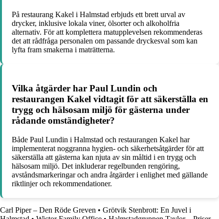
På restaurang Kakel i Halmstad erbjuds ett brett urval av
drycker, inklusive lokala viner, ölsorter och alkoholfria
alternativ. För att komplettera matupplevelsen rekommenderas
det att rådfråga personalen om passande dryckesval som kan
lyfta fram smakerna i maträtterna.
Vilka åtgärder har Paul Lundin och
restaurangen Kakel vidtagit för att säkerställa en
trygg och hälsosam miljö för gästerna under
rådande omständigheter?
Både Paul Lundin i Halmstad och restaurangen Kakel har
implementerat noggranna hygien- och säkerhetsåtgärder för att
säkerställa att gästerna kan njuta av sin måltid i en trygg och
hälsosam miljö. Det inkluderar regelbunden rengöring,
avståndsmarkeringar och andra åtgärder i enlighet med gällande
riktlinjer och rekommendationer.
Carl Piper – Den Röde Greven
•
Grötvik Stenbrott: En Juvel i
Halmstad
•
Wictor Family Office
•
Halmstadgruppen Tavlor – Priser