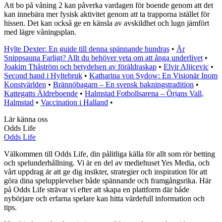
Att bo på våning 2 kan påverka vardagen för boende genom att det
kan innebära mer fysisk aktivitet genom att ta trapporna istället för
hissen. Det kan också ge en känsla av avskildhet och lugn jämfört
med lägre våningsplan.
Hylte Dexter: En guide till denna spännande hundras
•
Är
Snippsauna Farligt? Allt du behöver veta om att ånga underlivet
•
Joakim Thåström och betydelsen av föräldraskap
•
Elvir Aljicevic
•
Second hand i Hyltebruk
•
Katharina von Sydow: En Visionär Inom
Konstvärlden
•
Brännöbagarn – En svensk bakningstradition
•
Kattegatts Äldreboende
•
Halmstad Fotbollsarena – Örjans Vall,
Halmstad
•
Vaccination i Halland
•
Lär känna oss
Odds Life
Odds Life
Välkommen till Odds Life, din pålitliga källa för allt som rör betting
och spelunderhållning. Vi är en del av mediehuset Yes Media, och
vårt uppdrag är att ge dig insikter, strategier och inspiration för att
göra dina spelupplevelser både spännande och framgångsrika. Här
på Odds Life strävar vi efter att skapa en plattform där både
nybörjare och erfarna spelare kan hitta värdefull information och
tips.