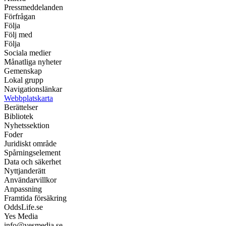
Pressmeddelanden
Förfrågan
Följa
Följ med
Följa
Sociala medier
Månatliga nyheter
Gemenskap
Lokal grupp
Navigationslänkar
Webbplatskarta
Berättelser
Bibliotek
Nyhetssektion
Foder
Juridiskt område
Spårningselement
Data och säkerhet
Nyttjanderätt
Användarvillkor
Anpassning
Framtida försäkring
OddsLife.se
Yes Media
info@yesmedia.se