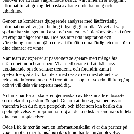
behöver för att fatta välgrundade beslut. Vårt innehåll är noggrant
utformat för att ge dig det bästa av både underhållning och
utbildning.
Genom att kombinera djupgående analyser med lättförståelig
information vill vi göra betting tillgängligt för alla. Vi vet att varje
spelare har sin egen unika stil och strategi, och därför strävar vi efter
att erbjuda något för alla. Hos oss hittar du inspiration och
vägledning som kan hjälpa dig att förbättra dina färdigheter och öka
dina chanser att vinna.
Vårt team av experter är passionerade spelare med många års
erfarenhet inom branschen. Vi är dedikerade till att hålla oss
uppdaterade om de senaste trenderna och förändringarna i
spelvärlden, så att vi kan dela med oss av den mest aktuella och
relevanta informationen. Vi tror att kunskap är nyckeln till framgång,
och vi vill dela vår expertis med dig.
Vi finns här för att skapa en gemenskap av likasinnade entusiaster
som delar din passion för spel. Genom att interagera med oss och
varandra kan du få nya perspektiv och idéer som kan berika din
spelupplevelse. Vi uppmuntrar dig att delta i diskussionerna och dela
dina egna upplevelser.
Odds Life är mer än bara en informationskälla; vi är din partner på
vägen mot en mer framgångsrik och njutbar bettingupplevelse.