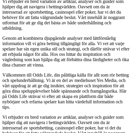
Vi erbjuder en bred variation av artiklar, analyser och guider som
hjälper dig att navigera i bettingvärlden. Oavsett om du är
intresserad av sportsbetting, casinospel eller poker, har vi det du
behöver för att fatta välgrundade beslut. Vårt innehåll är noggrant
utformat för att ge dig det bästa av både underhållning och
utbildning.
Genom att kombinera djupgående analyser med lättförståelig
information vill vi göra betting tillgängligt för alla. Vi vet att varje
spelare har sin egen unika stil och strategi, och därför strävar vi efter
att erbjuda något för alla. Hos oss hittar du inspiration och
vägledning som kan hjälpa dig att förbättra dina färdigheter och öka
dina chanser att vinna.
Välkommen till Odds Life, din pålitliga källa för allt som rör betting
och spelunderhållning. Vi är en del av mediehuset Yes Media, och
vårt uppdrag är att ge dig insikter, strategier och inspiration för att
göra dina spelupplevelser både spännande och framgångsrika. Här
på Odds Life strävar vi efter att skapa en plattform där både
nybörjare och erfarna spelare kan hitta värdefull information och
tips.
Vi erbjuder en bred variation av artiklar, analyser och guider som
hjälper dig att navigera i bettingvärlden. Oavsett om du är
intresserad av sportsbetting, casinospel eller poker, har vi det du