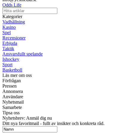
Odds Life
Kategorier
Vadhållning
Kasino
Spel
Recensioner
Erbjuda
Taktik
Ansvarsfullt spelande
Ishockey
Sport
Basketboll
Läs mer om oss
Förfrågan
Pressen
Annonsera
Användare
Nyhetsmail
Samarbete
Tipsa oss
Nyhetsbrev: Anmäl dig nu
Ditt nya favoritmail - fullt av insikter och konkreta råd.