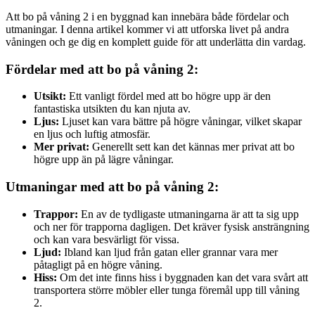
Att bo på våning 2 i en byggnad kan innebära både fördelar och
utmaningar. I denna artikel kommer vi att utforska livet på andra
våningen och ge dig en komplett guide för att underlätta din vardag.
Fördelar med att bo på våning 2:
Utsikt:
Ett vanligt fördel med att bo högre upp är den
fantastiska utsikten du kan njuta av.
Ljus:
Ljuset kan vara bättre på högre våningar, vilket skapar
en ljus och luftig atmosfär.
Mer privat:
Generellt sett kan det kännas mer privat att bo
högre upp än på lägre våningar.
Utmaningar med att bo på våning 2:
Trappor:
En av de tydligaste utmaningarna är att ta sig upp
och ner för trapporna dagligen. Det kräver fysisk ansträngning
och kan vara besvärligt för vissa.
Ljud:
Ibland kan ljud från gatan eller grannar vara mer
påtagligt på en högre våning.
Hiss:
Om det inte finns hiss i byggnaden kan det vara svårt att
transportera större möbler eller tunga föremål upp till våning
2.