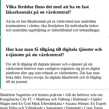
Vilka fördelar finns det med att ha en fast
läkarkontakt på en vårdcentral?
Att ha en fast läkarkontakt på en vårdcentral kan underlätta
kontinuiteten i vården, öka förståelsen för individuella behov
och underlätta uppföljning av hälsotillstånd och behandlingar.
Hur kan man få tillgång till digitala tjänster och
e-tjänster på sin vårdcentral?
För att få tillgång till digitala tjänster och e-tjänster på sin
vårdcentral behöver man vanligtvis registrera sig på en digital
plattform eller app som erbjuds av vårdenheten. Där kan man
boka tider, förnya recept, ha digitala läkarbesök och få tillgång
till sin journal.
Madelene Sagström och hennes pojkvän
•
Allt du behöver veta om
Kungsbacka City FC
•
Majbrasa och Valborg i Halmstad
•
Upplev
Magin med En God Mjuk Efterrättskaka
•
Suzana Wiman: En Expert
inom Hälsa och Välmående
•
Sagoängen i Halmstad
•
Coop Torup