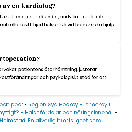
 av en kardiolog?
ost, motionera regelbundet, undvika tobak och
ntrollera sitt hjärthälsa och vid behov söka hjälp
ärtoperation?
 övervakar patientens återhämtning, justerar
 kostförändringar och psykologiskt stöd för att
 och poet
•
Region Syd Hockey – Ishockey i
nyttigt? – Hälsofördelar och näringsinnehåll
•
Halmstad: En allvarlig brottslighet som