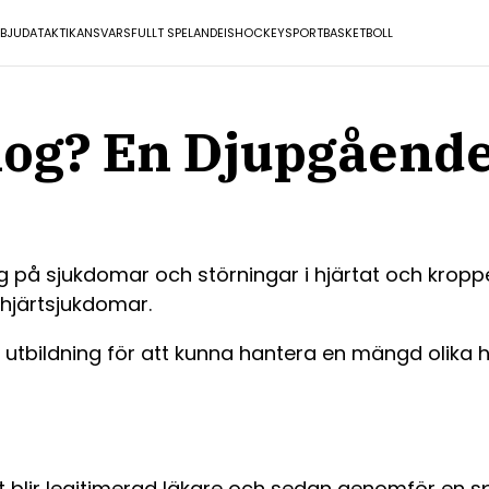
RBJUDA
TAKTIK
ANSVARSFULLT SPELANDE
ISHOCKEY
SPORT
BASKETBOLL
log? En Djupgåend
ig på sjukdomar och störningar i hjärtat och kropp
hjärtsjukdomar.
ildning för att kunna hantera en mängd olika hjärtr
st blir legitimerad läkare och sedan genomför en s