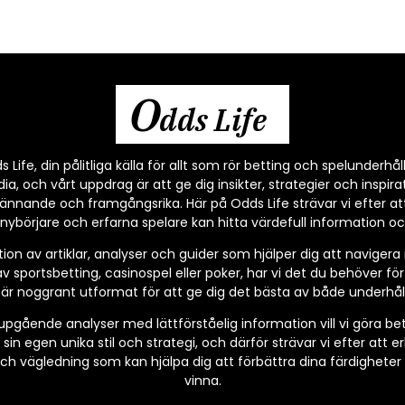
O
dds Life
Life, din pålitliga källa för allt som rör betting och spelunderhåll
, och vårt uppdrag är att ge dig insikter, strategier och inspirat
ännande och framgångsrika. Här på Odds Life strävar vi efter at
nybörjare och erfarna spelare kan hitta värdefull information och
tion av artiklar, analyser och guider som hjälper dig att navigera
v sportsbetting, casinospel eller poker, har vi det du behöver fö
l är noggrant utformat för att ge dig det bästa av både underhål
ående analyser med lättförståelig information vill vi göra betting
 sin egen unika stil och strategi, och därför strävar vi efter att e
 och vägledning som kan hjälpa dig att förbättra dina färdighete
vinna.