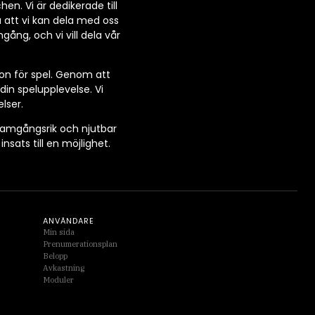
n. Vi är dedikerade till
 att vi kan dela med oss
gång, och vi vill dela vår
ion för spel. Genom att
in spelupplevelse. Vi
lser.
framgångsrik och njutbar
sats till en möjlighet.
ANVÄNDARE
Min sida
Prenumerationsplan
Belopp
Avkastning
Moduler