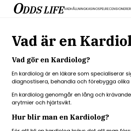
O
DDS LIFE
VADHÅLLNING
KASINO
SPEL
RECENSIONER
E
Vad är en Kardio
Vad gör en Kardiolog?
En kardiolog är en läkare som specialiserar s
diagnostisera, behandla och förebygga olika 
En kardiolog genomgår en lång och krävande utb
arytmier och hjärtsvikt.
Hur blir man en Kardiolog?
För att bli en kardiolog krävs det att man för