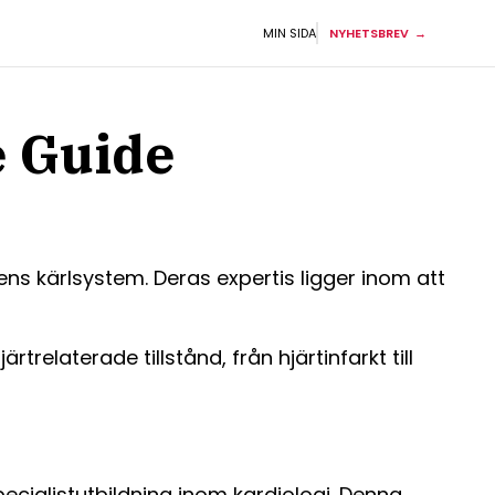
MIN SIDA
NYHETSBREV
e Guide
ens kärlsystem. Deras expertis ligger inom att
elaterade tillstånd, från hjärtinfarkt till
pecialistutbildning inom kardiologi. Denna