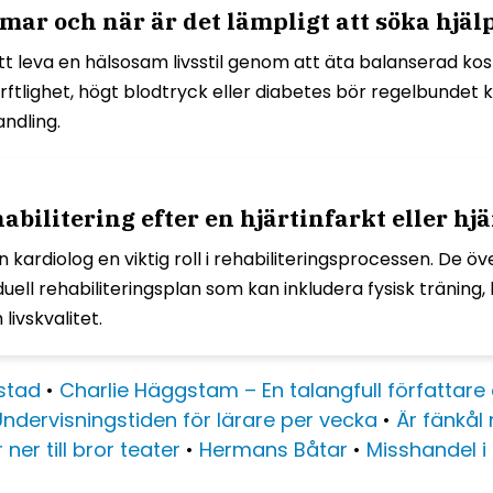
ar och när är det lämpligt att söka hjälp
att leva en hälsosam livsstil genom att äta balanserad k
tlighet, högt blodtryck eller diabetes bör regelbundet ko
andling.
habilitering efter en hjärtinfarkt eller hj
en kardiolog en viktig roll i rehabiliteringsprocessen. De
ell rehabiliteringsplan som kan inkludera fysisk träning,
livskvalitet.
mstad
•
Charlie Häggstam – En talangfull författare
Undervisningstiden för lärare per vecka
•
Är fänkål 
 ner till bror teater
•
Hermans Båtar
•
Misshandel i 