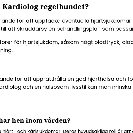
en Kardiolog regelbundet?
nde för att upptäcka eventuella hjärtsjukdomar i 
 till att skräddarsy en behandlingsplan som passar 
ktorer för hjärtsjukdom, såsom högt blodtryck, diab
ning.
örande för att upprätthålla en god hjärthälsa och 
rdiolog och en hälsosam livsstil kan man minska r
l har hen inom vården?
på hjärt- och kärlsjukdomar. Deras huvudsakliga roll är at