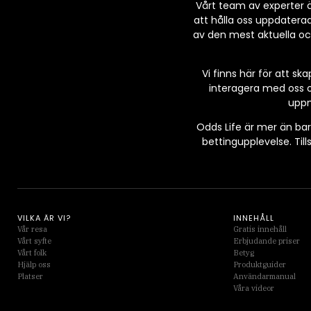
Vårt team av experter ä
att hålla oss uppdatera
av den mest aktuella och 
Vi finns här för att s
interagera med oss o
uppm
Odds Life är mer än bar
bettingupplevelse. Til
VILKA ÄR VI?
INNEHÅLL
Vår resa
Gratis innehåll
Vårt syfte
Erbjudande priser
Vårt folk
Betyg
Hjälp oss
Produktguider
Platser
Användarmanual
Våra videor