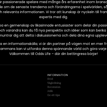
r passionerade spelare med många års erfarenhet inom bransche
de om de senaste trenderna och förändringarna i spelvärlden, så
relevanta informationen. Vi tror att kunskap är nyckeln till fram
expertis med dig.
kapa en gemenskap av likasinnade entusiaster som delar din pass
ch varandra kan du få nya perspektiv och idéer som kan berika d
untrar dig att delta i diskussionerna och dela dina egna uppleve
a en informationskälla; vi är din partner på vägen mot en mer 
lsammans kan vi utforska denna spännande värld och göra varje in
Välkommen till Odds Life – där din bettingresa börjar!
INFORMATION
Stöd
Vägledning
Recension
Jobb
Ge ett tips