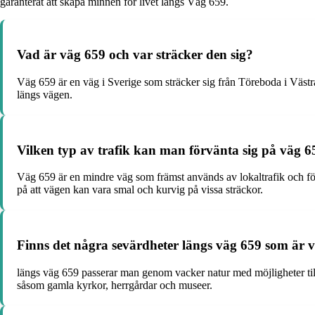
garanterat att skapa minnen för livet längs Väg 659.
Vad är väg 659 och var sträcker den sig?
Väg 659 är en väg i Sverige som sträcker sig från Töreboda i Västr
längs vägen.
Vilken typ av trafik kan man förvänta sig på väg 6
Väg 659 är en mindre väg som främst används av lokaltrafik och förb
på att vägen kan vara smal och kurvig på vissa sträckor.
Finns det några sevärdheter längs väg 659 som är v
längs väg 659 passerar man genom vacker natur med möjligheter till
såsom gamla kyrkor, herrgårdar och museer.