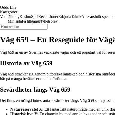
Odds Life
Kategorier
Vadhållning
Kasino
Spel
Recensioner
Erbjuda
Taktik
Ansvarsfullt speland
Min sida
Få tillgång
Nyhetsbrev
Väg 659 – En Reseguide för Väg
Väg 659 är en av Sveriges vackraste vägar och ett populärt val för re
Historia av Väg 659
Väg 659 sträcker sig genom pittoreska landskap och historiska områden, v
bär på många berättelser om det förflutna.
Sevärdheter längs Väg 659
Det finns en mängd intressanta sevärdheter längs Väg 659 som passar al
Naturreservatet X:
Ett fantastiskt naturområde med en unik flor
Historisk byn Y:
En charmig by med anrika byggnader och spänna