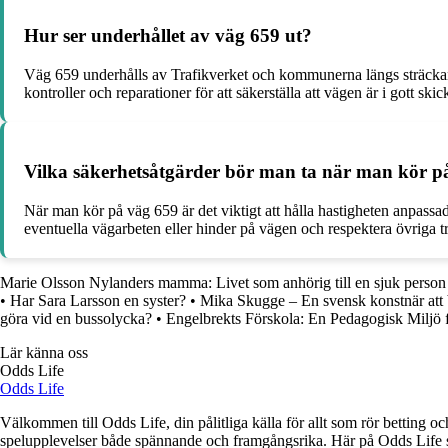
Hur ser underhållet av väg 659 ut?
Väg 659 underhålls av Trafikverket och kommunerna längs sträckan.
kontroller och reparationer för att säkerställa att vägen är i gott skic
Vilka säkerhetsåtgärder bör man ta när man kör p
När man kör på väg 659 är det viktigt att hålla hastigheten anpass
eventuella vägarbeten eller hinder på vägen och respektera övriga tra
Marie Olsson Nylanders mamma: Livet som anhörig till en sjuk person
•
Har Sara Larsson en syster?
•
Mika Skugge – En svensk konstnär att
göra vid en bussolycka?
•
Engelbrekts Förskola: En Pedagogisk Miljö 
Lär känna oss
Odds Life
Odds Life
Välkommen till Odds Life, din pålitliga källa för allt som rör betting oc
spelupplevelser både spännande och framgångsrika. Här på Odds Life strä