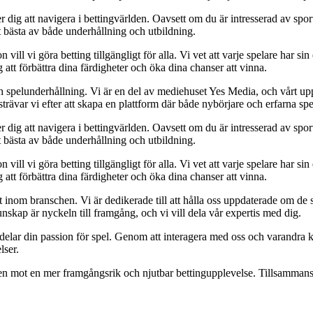
 dig att navigera i bettingvärlden. Oavsett om du är intresserad av sports
t bästa av både underhållning och utbildning.
l vi göra betting tillgängligt för alla. Vi vet att varje spelare har sin e
 att förbättra dina färdigheter och öka dina chanser att vinna.
h spelunderhållning. Vi är en del av mediehuset Yes Media, och vårt uppdra
var vi efter att skapa en plattform där både nybörjare och erfarna spel
 dig att navigera i bettingvärlden. Oavsett om du är intresserad av sports
t bästa av både underhållning och utbildning.
l vi göra betting tillgängligt för alla. Vi vet att varje spelare har sin e
 att förbättra dina färdigheter och öka dina chanser att vinna.
inom branschen. Vi är dedikerade till att hålla oss uppdaterade om de se
nskap är nyckeln till framgång, och vi vill dela vår expertis med dig.
 delar din passion för spel. Genom att interagera med oss och varandra 
lser.
gen mot en mer framgångsrik och njutbar bettingupplevelse. Tillsammans 