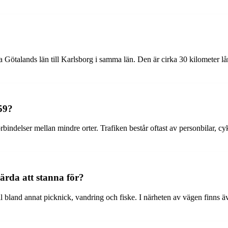
a Götalands län till Karlsborg i samma län. Den är cirka 30 kilometer 
59?
indelser mellan mindre orter. Trafiken består oftast av personbilar, cy
ärda att stanna för?
 bland annat picknick, vandring och fiske. I närheten av vägen finns äv