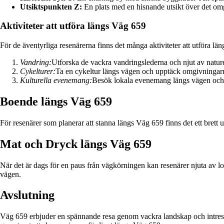
Utsiktspunkten Z:
En plats med en hisnande utsikt över det om
Aktiviteter att utföra längs Väg 659
För de äventyrliga resenärerna finns det många aktiviteter att utföra l
Vandring:
Utforska de vackra vandringslederna och njut av natur
Cykelturer:
Ta en cykeltur längs vägen och upptäck omgivningarn
Kulturella evenemang:
Besök lokala evenemang längs vägen och t
Boende längs Väg 659
För resenärer som planerar att stanna längs Väg 659 finns det ett brett u
Mat och Dryck längs Väg 659
När det är dags för en paus från vägkörningen kan resenärer njuta av lok
vägen.
Avslutning
Väg 659 erbjuder en spännande resa genom vackra landskap och intressa