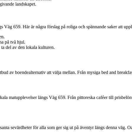
givande landskapet.
ängs Väg 659. Här är några förslag på roliga och spännande saker att upp
en.
a på två hjul.
a del av den lokala kulturen.
tbud av boendealternativ att välja mellan. Från mysiga bed and breakfast 
ala matupplevelser längs Väg 659. Från pittoreska caféer till prisbelönta
nta sevärdheter för alla som ger sig ut på äventyr längs denna väg. O