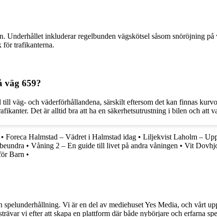
 Underhållet inkluderar regelbunden vägskötsel såsom snöröjning på vi
k för trafikanterna.
å väg 659?
ad till väg- och väderförhållandena, särskilt eftersom det kan finnas 
fikanter. Det är alltid bra att ha en säkerhetsutrustning i bilen och att 
•
Foreca Halmstad – Vädret i Halmstad idag
•
Liljekvist Laholm – Up
 beundra
•
Våning 2 – En guide till livet på andra våningen
•
Vit Dovhjo
för Barn
•
h spelunderhållning. Vi är en del av mediehuset Yes Media, och vårt uppdra
var vi efter att skapa en plattform där både nybörjare och erfarna spel