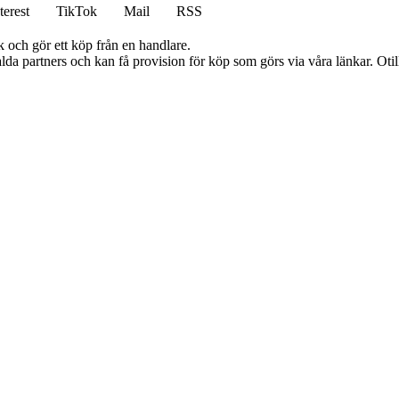
terest
TikTok
Mail
RSS
k och gör ett köp från en handlare.
lda partners och kan få provision för köp som görs via våra länkar. Otillå