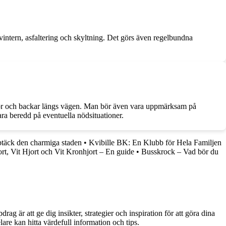
ntern, asfaltering och skyltning. Det görs även regelbundna
kurvor och backar längs vägen. Man bör även vara uppmärksam på
vara beredd på eventuella nödsituationer.
ptäck den charmiga staden
•
Kvibille BK: En Klubb för Hela Familjen
rt, Vit Hjort och Vit Kronhjort – En guide
•
Busskrock – Vad bör du
g är att ge dig insikter, strategier och inspiration för att göra dina
are kan hitta värdefull information och tips.