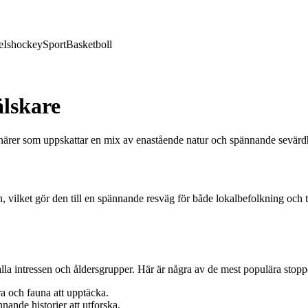
e
Ishockey
Sport
Basketboll
älskare
senärer som uppskattar en mix av enastående natur och spännande sevärd
ilket gör den till en spännande resväg för både lokalbefolkning och turi
la intressen och åldersgrupper. Här är några av de mest populära stoppe
a och fauna att upptäcka.
nde historier att utforska.