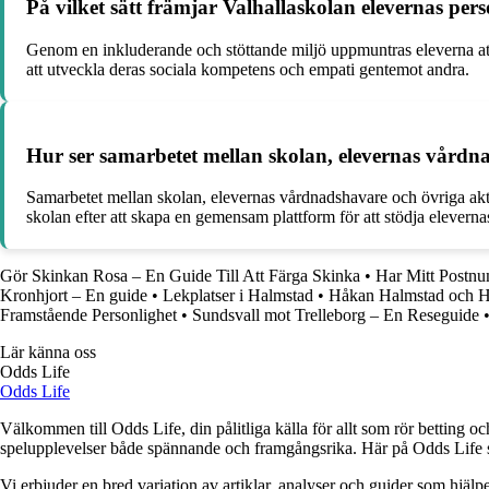
På vilket sätt främjar Valhallaskolan elevernas per
Genom en inkluderande och stöttande miljö uppmuntras eleverna att 
att utveckla deras sociala kompetens och empati gentemot andra.
Hur ser samarbetet mellan skolan, elevernas vårdn
Samarbetet mellan skolan, elevernas vårdnadshavare och övriga ak
skolan efter att skapa en gemensam plattform för att stödja eleverna
Gör Skinkan Rosa – En Guide Till Att Färga Skinka
•
Har Mitt Postn
Kronhjort – En guide
•
Lekplatser i Halmstad
•
Håkan Halmstad och H
Framstående Personlighet
•
Sundsvall mot Trelleborg – En Reseguide
Lär känna oss
Odds Life
Odds Life
Välkommen till Odds Life, din pålitliga källa för allt som rör betting oc
spelupplevelser både spännande och framgångsrika. Här på Odds Life strä
Vi erbjuder en bred variation av artiklar, analyser och guider som hjälper