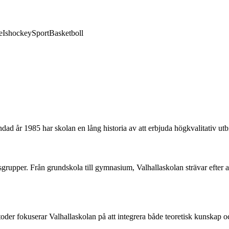
e
Ishockey
Sport
Basketboll
ndad år 1985 har skolan en lång historia av att erbjuda högkvalitativ u
sgrupper. Från grundskola till gymnasium, Valhallaskolan strävar efter a
r fokuserar Valhallaskolan på att integrera både teoretisk kunskap oc