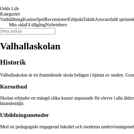
Odds Life
Kategorier
Vadhållning
Kasino
Spel
Recensioner
Erbjuda
Taktik
Ansvarsfullt speland
Min sida
Få tillgång
Nyhetsbrev
Valhallaskolan
Historik
Valhallaskolan är en framstående skola belägen i hjärtat av staden. Gru
Kursutbud
Skolan erbjuder en mängd olika kurser anpassade för elever i alla ålder
lärandemiljö.
Utbildningsmetoder
Med en pedagogiskt engagerad fakultet och moderna undervisningsmetode