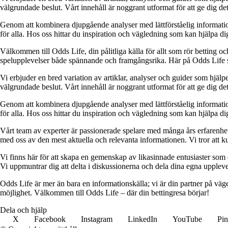
välgrundade beslut. Vårt innehåll är noggrant utformat för att ge dig de
Genom att kombinera djupgående analyser med lättförståelig information vil
för alla. Hos oss hittar du inspiration och vägledning som kan hjälpa dig
Välkommen till Odds Life, din pålitliga källa för allt som rör betting oc
spelupplevelser både spännande och framgångsrika. Här på Odds Life strä
Vi erbjuder en bred variation av artiklar, analyser och guider som hjälper
välgrundade beslut. Vårt innehåll är noggrant utformat för att ge dig de
Genom att kombinera djupgående analyser med lättförståelig information vil
för alla. Hos oss hittar du inspiration och vägledning som kan hjälpa dig
Vårt team av experter är passionerade spelare med många års erfarenhet 
med oss av den mest aktuella och relevanta informationen. Vi tror att ku
Vi finns här för att skapa en gemenskap av likasinnade entusiaster som
Vi uppmuntrar dig att delta i diskussionerna och dela dina egna uppleve
Odds Life är mer än bara en informationskälla; vi är din partner på vä
möjlighet. Välkommen till Odds Life – där din bettingresa börjar!
Dela och hjälp
X
Facebook
Instagram
LinkedIn
YouTube
Pin