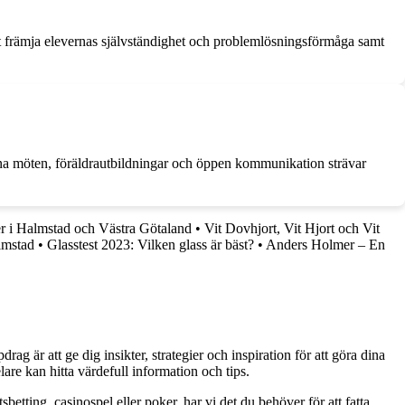
tt främja elevernas självständighet och problemlösningsförmåga samt
na möten, föräldrautbildningar och öppen kommunikation strävar
er i Halmstad och Västra Götaland
•
Vit Dovhjort, Vit Hjort och Vit
lmstad
•
Glasstest 2023: Vilken glass är bäst?
•
Anders Holmer – En
g är att ge dig insikter, strategier och inspiration för att göra dina
are kan hitta värdefull information och tips.
betting, casinospel eller poker, har vi det du behöver för att fatta