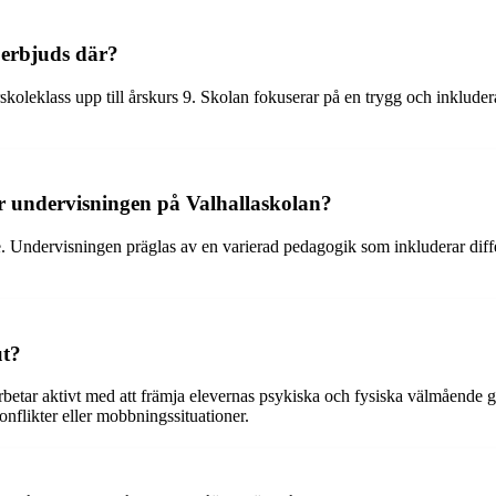
 erbjuds där?
koleklass upp till årskurs 9. Skolan fokuserar på en trygg och inkluder
r undervisningen på Valhallaskolan?
 Undervisningen präglas av en varierad pedagogik som inkluderar differ
ut?
 arbetar aktivt med att främja elevernas psykiska och fysiska välmående
onflikter eller mobbningssituationer.