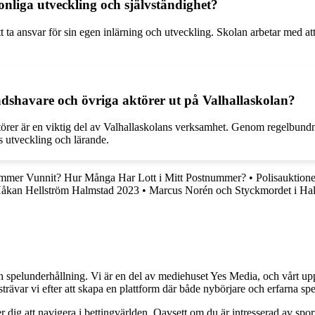
sonliga utveckling och självständighet?
ta ansvar för sin egen inlärning och utveckling. Skolan arbetar med a
adshavare och övriga aktörer ut på Valhallaskolan?
törer är en viktig del av Valhallaskolans verksamhet. Genom regelbund
s utveckling och lärande.
ummer Vunnit? Hur Många Har Lott i Mitt Postnummer?
•
Polisauktion
åkan Hellström Halmstad 2023
•
Marcus Norén och Styckmordet i Ha
•
h spelunderhållning. Vi är en del av mediehuset Yes Media, och vårt uppdra
var vi efter att skapa en plattform där både nybörjare och erfarna spel
 dig att navigera i bettingvärlden. Oavsett om du är intresserad av sports