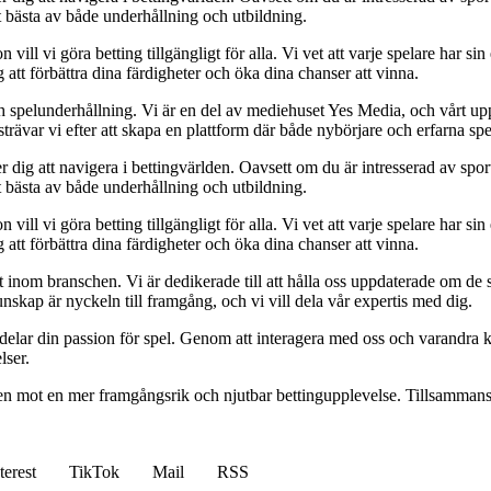
t bästa av både underhållning och utbildning.
l vi göra betting tillgängligt för alla. Vi vet att varje spelare har sin e
 att förbättra dina färdigheter och öka dina chanser att vinna.
h spelunderhållning. Vi är en del av mediehuset Yes Media, och vårt uppdra
var vi efter att skapa en plattform där både nybörjare och erfarna spel
 dig att navigera i bettingvärlden. Oavsett om du är intresserad av sports
t bästa av både underhållning och utbildning.
l vi göra betting tillgängligt för alla. Vi vet att varje spelare har sin e
 att förbättra dina färdigheter och öka dina chanser att vinna.
inom branschen. Vi är dedikerade till att hålla oss uppdaterade om de se
nskap är nyckeln till framgång, och vi vill dela vår expertis med dig.
 delar din passion för spel. Genom att interagera med oss och varandra 
lser.
gen mot en mer framgångsrik och njutbar bettingupplevelse. Tillsammans 
terest
TikTok
Mail
RSS