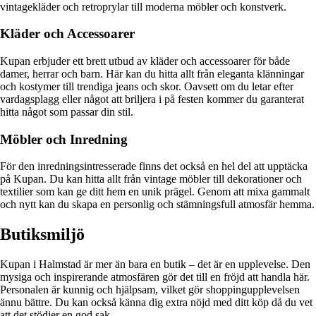
vintagekläder och retroprylar till moderna möbler och konstverk.
Kläder och Accessoarer
Kupan erbjuder ett brett utbud av kläder och accessoarer för både
damer, herrar och barn. Här kan du hitta allt från eleganta klänningar
och kostymer till trendiga jeans och skor. Oavsett om du letar efter
vardagsplagg eller något att briljera i på festen kommer du garanterat
hitta något som passar din stil.
Möbler och Inredning
För den inredningsintresserade finns det också en hel del att upptäcka
på Kupan. Du kan hitta allt från vintage möbler till dekorationer och
textilier som kan ge ditt hem en unik prägel. Genom att mixa gammalt
och nytt kan du skapa en personlig och stämningsfull atmosfär hemma.
Butiksmiljö
Kupan i Halmstad är mer än bara en butik – det är en upplevelse. Den
mysiga och inspirerande atmosfären gör det till en fröjd att handla här.
Personalen är kunnig och hjälpsam, vilket gör shoppingupplevelsen
ännu bättre. Du kan också känna dig extra nöjd med ditt köp då du vet
att det stödjer en god sak.