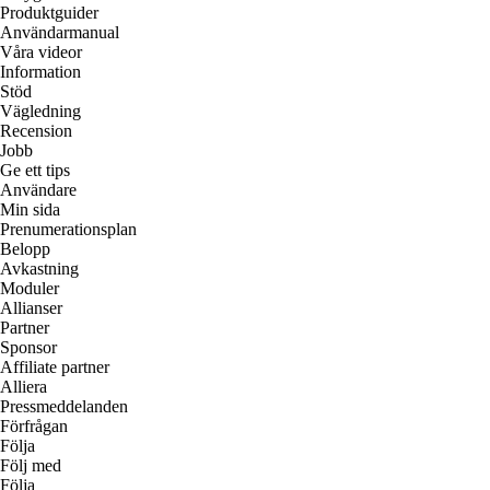
Produktguider
Användarmanual
Våra videor
Information
Stöd
Vägledning
Recension
Jobb
Ge ett tips
Användare
Min sida
Prenumerationsplan
Belopp
Avkastning
Moduler
Allianser
Partner
Sponsor
Affiliate partner
Alliera
Pressmeddelanden
Förfrågan
Följa
Följ med
Följa