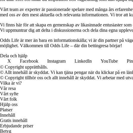
Vårt team av experter är passionerade spelare med många års erfarenhet 
med oss av den mest aktuella och relevanta informationen. Vi tror att ku
Vi finns här för att skapa en gemenskap av likasinnade entusiaster som
Vi uppmuntrar dig att delta i diskussionerna och dela dina egna uppleve
Odds Life är mer än bara en informationskälla; vi är din partner på vä
möjlighet. Välkommen till Odds Life – där din bettingresa börjar!
Dela och hjälp
X
Facebook
Instagram
LinkedIn
YouTube
Pin
© Copyright upprätthålls.
© Allt innehåll är skyddat. Vi kan tjäna pengar när du klickar på en län
© Copyright tillhör oss och allt innehåll är skyddat. Vi arbetar med utva
Vilka är vi?
Vår resa
Vårt syfte
Vårt folk
Hjälp oss
Platser
Innehåll
Gratis innehåll
Erbjudande priser
Betyg