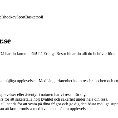
e
Ishockey
Sport
Basketboll
.se
r du kommit rätt! På Erlings Resor hittar du allt du behöver för att 
ästa möjliga upplevelsen. Med lång erfarenhet inom resebranschen och ett
levelser eller äventyr i naturen har vi resan för dig.
s för att säkerställa hög kvalitet och säkerhet under hela din resa.
 till hands för att svara på dina frågor och ge dig den bästa möjliga sup
tan att kompromissa med kvaliteten på din upplevelse.