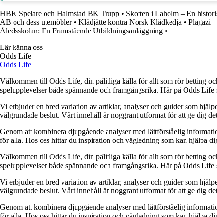
HBK Spelare och Halmstad BK Trupp
•
Skotten i Laholm – En histori
AB och dess utemöbler
•
Klädjätte kontra Norsk Klädkedja
•
Plagazi –
Åledsskolan: En Framstående Utbildningsanläggning
•
Lär känna oss
Odds Life
Odds Life
Välkommen till Odds Life, din pålitliga källa för allt som rör betting oc
spelupplevelser både spännande och framgångsrika. Här på Odds Life strä
Vi erbjuder en bred variation av artiklar, analyser och guider som hjälper
välgrundade beslut. Vårt innehåll är noggrant utformat för att ge dig de
Genom att kombinera djupgående analyser med lättförståelig information vil
för alla. Hos oss hittar du inspiration och vägledning som kan hjälpa dig
Välkommen till Odds Life, din pålitliga källa för allt som rör betting oc
spelupplevelser både spännande och framgångsrika. Här på Odds Life strä
Vi erbjuder en bred variation av artiklar, analyser och guider som hjälper
välgrundade beslut. Vårt innehåll är noggrant utformat för att ge dig de
Genom att kombinera djupgående analyser med lättförståelig information vil
för alla. Hos oss hittar du inspiration och vägledning som kan hjälpa dig