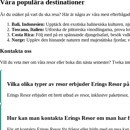
Våra populära destinationer
Är du osäker på vart du ska resa? Här är några av våra mest efterfrågad
Bali, Indonesien:
Upptäck den exotiska balinesiska kulturen, njut 
Toscana, Italien:
Utforska de pittoreska vinodlingarna, prova l
Costa Rica:
Följ med på en spännande djungelsafari, besök vulk
Norge:
Upplev den hisnande naturen med majestätiska fjordar, v
Kontakta oss
Vill du veta mer om våra resor eller boka din nästa semester? Tveka int
Vilka olika typer av resor erbjuder Erings Resor p
Erings Resor erbjuder ett brett utbud av resor, inklusive paketreso
Hur kan man kontakta Erings Resor om man har frå
För att kontakta Erings Resor för frågor eller hjälp med en resa k