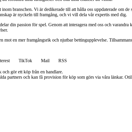
inom branschen. Vi är dedikerade till att hålla oss uppdaterade om de se
nskap är nyckeln till framgång, och vi vill dela vår expertis med dig.
 delar din passion för spel. Genom att interagera med oss och varandra 
lser.
gen mot en mer framgångsrik och njutbar bettingupplevelse. Tillsammans 
terest
TikTok
Mail
RSS
k och gör ett köp från en handlare.
lda partners och kan få provision för köp som görs via våra länkar. Otillå