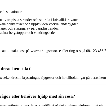
e destinationer:
av tropiska stränder och snorkla i kristallklart vatten.
okala delikatesser och upplev den vackra landsbygden.
aner och slappna av på paradisstränder.
ackra bergstoppar och vandringsleder.
e att kontakta oss på www.erlingsresor.se eller ring oss på 08-123 456 
å deras hemsida?
r, weekendresor, kryssningar, flygresor och hotellbokningar på deras he
gor eller behöver hjälp med sin resa?
an man antingen ringa deras kundtjänst på det angivna telefonnumret på 