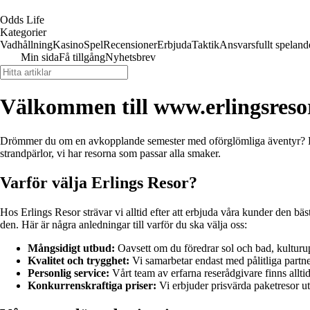
Odds Life
Kategorier
Vadhållning
Kasino
Spel
Recensioner
Erbjuda
Taktik
Ansvarsfullt speland
Min sida
Få tillgång
Nyhetsbrev
Välkommen till www.erlingsresor
Drömmer du om en avkopplande semester med oförglömliga äventyr? Då ha
strandpärlor, vi har resorna som passar alla smaker.
Varför välja Erlings Resor?
Hos Erlings Resor strävar vi alltid efter att erbjuda våra kunder den b
den. Här är några anledningar till varför du ska välja oss:
Mångsidigt utbud:
Oavsett om du föredrar sol och bad, kulturupp
Kvalitet och trygghet:
Vi samarbetar endast med pålitliga partner
Personlig service:
Vårt team av erfarna reserådgivare finns alltid
Konkurrenskraftiga priser:
Vi erbjuder prisvärda paketresor u