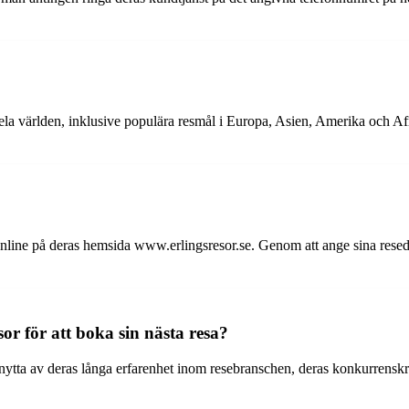
 hela världen, inklusive populära resmål i Europa, Asien, Amerika och A
online på deras hemsida www.erlingsresor.se. Genom att ange sina rese
or för att boka sin nästa resa?
tta av deras långa erfarenhet inom resebranschen, deras konkurrenskraf