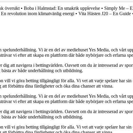
sk översikt
•
Boba i Halmstad: En smakrik upplevelse
•
Simply Me – En 
 En revolution inom klimatvänlig energi
•
Vita Hästen J20 – En Guide
h spelunderhållning. Vi är en del av mediehuset Yes Media, och vårt uppdra
var vi efter att skapa en plattform där både nybörjare och erfarna spel
 dig att navigera i bettingvärlden. Oavsett om du är intresserad av sports
t bästa av både underhållning och utbildning.
l vi göra betting tillgängligt för alla. Vi vet att varje spelare har sin e
 att förbättra dina färdigheter och öka dina chanser att vinna.
h spelunderhållning. Vi är en del av mediehuset Yes Media, och vårt uppdra
var vi efter att skapa en plattform där både nybörjare och erfarna spel
 dig att navigera i bettingvärlden. Oavsett om du är intresserad av sports
t bästa av både underhållning och utbildning.
l vi göra betting tillgängligt för alla. Vi vet att varje spelare har sin e
 att förbättra dina färdigheter och öka dina chanser att vinna.