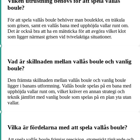
Vilken utrustning behövs för att spela vallås
boule?
För att spela vallås boule behöver man bouleklot, en träkula
som grisen, samt en vallås bana med upphöjda vallar runt om.
Det är också bra att ha en mätsticka för att avgöra vilket klot
som ligger närmast grisen vid tvivelaktiga situationer.
Vad är skillnaden mellan vallås boule och vanlig
boule?
Den främsta skillnaden mellan vallås boule och vanlig boule
ligger i banans utformning. Vallås boule spelas på en bana med
upphöjda vallar runt om, vilket kräver en annan strategi och
teknik jämfört med vanlig boule som spelas på en plan yta utan
vallar.
Vilka är fördelarna med att spela vallås boule?
Att spela vallås boule främjar precision, strategiskt tänkande och