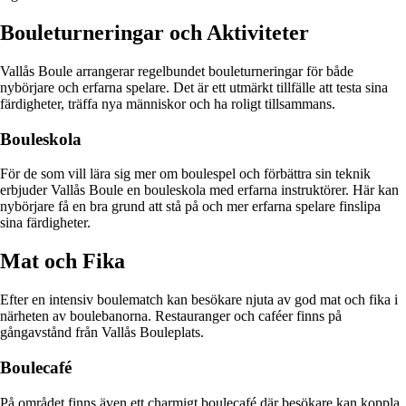
Bouleturneringar och Aktiviteter
Vallås Boule arrangerar regelbundet bouleturneringar för både
nybörjare och erfarna spelare. Det är ett utmärkt tillfälle att testa sina
färdigheter, träffa nya människor och ha roligt tillsammans.
Bouleskola
För de som vill lära sig mer om boulespel och förbättra sin teknik
erbjuder Vallås Boule en bouleskola med erfarna instruktörer. Här kan
nybörjare få en bra grund att stå på och mer erfarna spelare finslipa
sina färdigheter.
Mat och Fika
Efter en intensiv boulematch kan besökare njuta av god mat och fika i
närheten av boulebanorna. Restauranger och caféer finns på
gångavstånd från Vallås Bouleplats.
Boulecafé
På området finns även ett charmigt boulecafé där besökare kan koppla