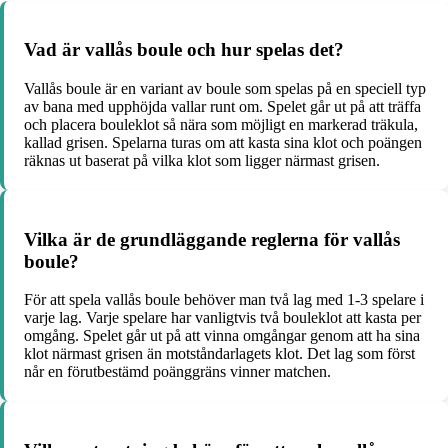
Vad är vallås boule och hur spelas det?
Vallås boule är en variant av boule som spelas på en speciell typ
av bana med upphöjda vallar runt om. Spelet går ut på att träffa
och placera bouleklot så nära som möjligt en markerad träkula,
kallad grisen. Spelarna turas om att kasta sina klot och poängen
räknas ut baserat på vilka klot som ligger närmast grisen.
Vilka är de grundläggande reglerna för vallås
boule?
För att spela vallås boule behöver man två lag med 1-3 spelare i
varje lag. Varje spelare har vanligtvis två bouleklot att kasta per
omgång. Spelet går ut på att vinna omgångar genom att ha sina
klot närmast grisen än motståndarlagets klot. Det lag som först
når en förutbestämd poänggräns vinner matchen.