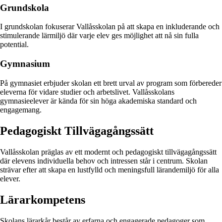
Grundskola
I grundskolan fokuserar Vallåsskolan på att skapa en inkluderande och
stimulerande lärmiljö där varje elev ges möjlighet att nå sin fulla
potential.
Gymnasium
På gymnasiet erbjuder skolan ett brett urval av program som förbereder
eleverna för vidare studier och arbetslivet. Vallåsskolans
gymnasieelever är kända för sin höga akademiska standard och
engagemang.
Pedagogiskt Tillvägagångssätt
Vallåsskolan präglas av ett modernt och pedagogiskt tillvägagångssätt
där elevens individuella behov och intressen står i centrum. Skolan
strävar efter att skapa en lustfylld och meningsfull lärandemiljö för alla
elever.
Lärarkompetens
Skolans lärarkår består av erfarna och engagerade pedagoger som