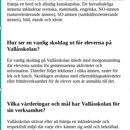
främja en bred och allsidig kunskapsbas. De huvudsakliga
ämnena inkluderar svenska, matematik, engelska, NO-ämnen
(naturorienterande ämnen), SO-ämnen (samhällsorienterande
ämnen), bild, musik och idrott.
Hur ser en vanlig skoldag ut för eleverna på
Vallåsskolan?
En vanlig skoldag på Vallåsskolan inleds med morgonsamling
där eleverna samlas för gemensamma aktiviteter och
information. Därefter följer lektioner i olika ämnen, raster för
lek och lunch. Skoldagen avslutas med eftermiddagsaktiviteter
eller fritidsverksamhet för de elever som är anmälda till det.
Vilka värderingar och mål har Vallåsskolan för
sin verksamhet?
Vallåsskolan strävar efter att främja en inkluderande och
respektfull miljö där varje elev känner sig sedd och bekräftad.