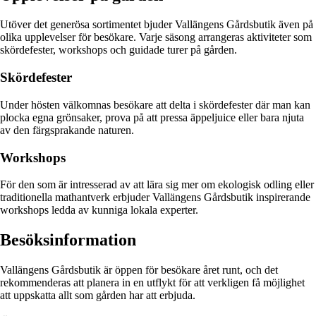
Utöver det generösa sortimentet bjuder Vallängens Gårdsbutik även på
olika upplevelser för besökare. Varje säsong arrangeras aktiviteter som
skördefester, workshops och guidade turer på gården.
Skördefester
Under hösten välkomnas besökare att delta i skördefester där man kan
plocka egna grönsaker, prova på att pressa äppeljuice eller bara njuta
av den färgsprakande naturen.
Workshops
För den som är intresserad av att lära sig mer om ekologisk odling eller
traditionella mathantverk erbjuder Vallängens Gårdsbutik inspirerande
workshops ledda av kunniga lokala experter.
Besöksinformation
Vallängens Gårdsbutik är öppen för besökare året runt, och det
rekommenderas att planera in en utflykt för att verkligen få möjlighet
att uppskatta allt som gården har att erbjuda.