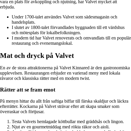
vara en plats för avkoppling och njutning, har Valvet mycket att
erbjuda.
Under 1700-talet användes Valvet som sädesmagasin och
handelsplats.
I slutet av 1800-talet förvandlades byggnaden till ett värdshus
och mötesplats för lokalbefolkningen.
I modern tid har Valvet renoverats och omvandlats till en populär
restaurang och evenemangslokal.
Mat och dryck på Valvet
En av de stora attraktionerna på Valvet Kinnared är den gastronomiska
upplevelsen. Restaurangen erbjuder en varierad meny med lokala
råvaror och klassiska rätter med en modern twist.
Rätter att se fram emot
På menyn hittar du allt från saftiga biffar till färska skaldjur och läckra
efterrätter. Kockarna på Valvet strävar efter att skapa smaker som
överraskar och förtjusar.
Testa Valvets hemlagade köttbullar med gräddsås och lingon.
Njut av en gourmetmiddag med rökta räkor och aioli.