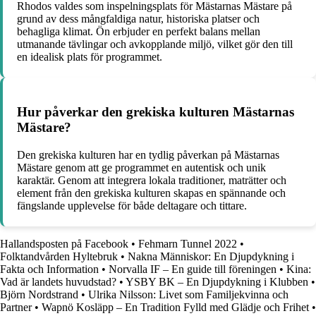
Rhodos valdes som inspelningsplats för Mästarnas Mästare på
grund av dess mångfaldiga natur, historiska platser och
behagliga klimat. Ön erbjuder en perfekt balans mellan
utmanande tävlingar och avkopplande miljö, vilket gör den till
en idealisk plats för programmet.
Hur påverkar den grekiska kulturen Mästarnas
Mästare?
Den grekiska kulturen har en tydlig påverkan på Mästarnas
Mästare genom att ge programmet en autentisk och unik
karaktär. Genom att integrera lokala traditioner, maträtter och
element från den grekiska kulturen skapas en spännande och
fängslande upplevelse för både deltagare och tittare.
Hallandsposten på Facebook
•
Fehmarn Tunnel 2022
•
Folktandvården Hyltebruk
•
Nakna Människor: En Djupdykning i
Fakta och Information
•
Norvalla IF – En guide till föreningen
•
Kina:
Vad är landets huvudstad?
•
YSBY BK – En Djupdykning i Klubben
•
Björn Nordstrand
•
Ulrika Nilsson: Livet som Familjekvinna och
Partner
•
Wapnö Kosläpp – En Tradition Fylld med Glädje och Frihet
•