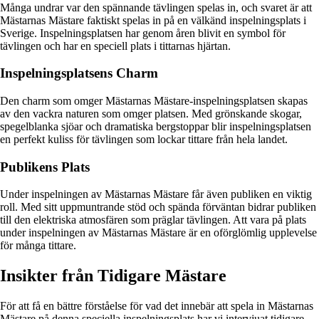
Många undrar var den spännande tävlingen spelas in, och svaret är att
Mästarnas Mästare faktiskt spelas in på en välkänd inspelningsplats i
Sverige. Inspelningsplatsen har genom åren blivit en symbol för
tävlingen och har en speciell plats i tittarnas hjärtan.
Inspelningsplatsens Charm
Den charm som omger Mästarnas Mästare-inspelningsplatsen skapas
av den vackra naturen som omger platsen. Med grönskande skogar,
spegelblanka sjöar och dramatiska bergstoppar blir inspelningsplatsen
en perfekt kuliss för tävlingen som lockar tittare från hela landet.
Publikens Plats
Under inspelningen av Mästarnas Mästare får även publiken en viktig
roll. Med sitt uppmuntrande stöd och spända förväntan bidrar publiken
till den elektriska atmosfären som präglar tävlingen. Att vara på plats
under inspelningen av Mästarnas Mästare är en oförglömlig upplevelse
för många tittare.
Insikter från Tidigare Mästare
För att få en bättre förståelse för vad det innebär att spela in Mästarnas
Mästare på denna speciella inspelningsplats har vi intervjuat tidigare