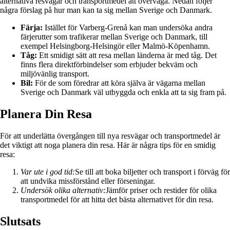
alternativa resvägar och transportmedel att överväga. Nedan följer
några förslag på hur man kan ta sig mellan Sverige och Danmark.
Färja:
Istället för Varberg-Grenå kan man undersöka andra
färjerutter som trafikerar mellan Sverige och Danmark, till
exempel Helsingborg-Helsingör eller Malmö-Köpenhamn.
Tåg:
Ett smidigt sätt att resa mellan länderna är med tåg. Det
finns flera direktförbindelser som erbjuder bekväm och
miljövänlig transport.
Bil:
För de som föredrar att köra själva är vägarna mellan
Sverige och Danmark väl utbyggda och enkla att ta sig fram på.
Planera Din Resa
För att underlätta övergången till nya resvägar och transportmedel är
det viktigt att noga planera din resa. Här är några tips för en smidig
resa:
Var ute i god tid:
Se till att boka biljetter och transport i förväg för
att undvika missförstånd eller förseningar.
Undersök olika alternativ:
Jämför priser och restider för olika
transportmedel för att hitta det bästa alternativet för din resa.
Slutsats