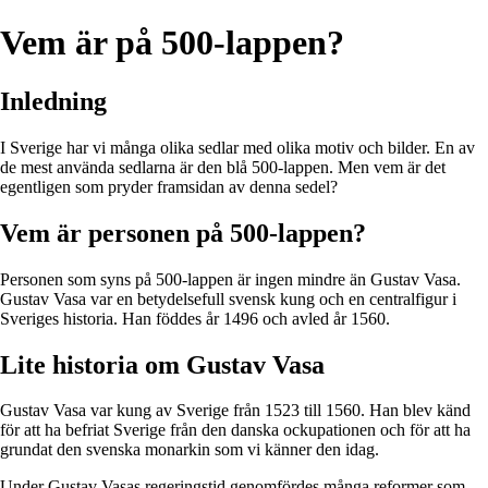
Vem är på 500-lappen?
Inledning
I Sverige har vi många olika sedlar med olika motiv och bilder. En av
de mest använda sedlarna är den blå 500-lappen. Men vem är det
egentligen som pryder framsidan av denna sedel?
Vem är personen på 500-lappen?
Personen som syns på 500-lappen är ingen mindre än Gustav Vasa.
Gustav Vasa var en betydelsefull svensk kung och en centralfigur i
Sveriges historia. Han föddes år 1496 och avled år 1560.
Lite historia om Gustav Vasa
Gustav Vasa var kung av Sverige från 1523 till 1560. Han blev känd
för att ha befriat Sverige från den danska ockupationen och för att ha
grundat den svenska monarkin som vi känner den idag.
Under Gustav Vasas regeringstid genomfördes många reformer som