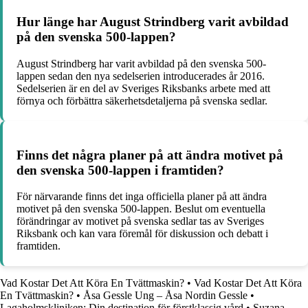
Hur länge har August Strindberg varit avbildad
på den svenska 500-lappen?
August Strindberg har varit avbildad på den svenska 500-
lappen sedan den nya sedelserien introducerades år 2016.
Sedelserien är en del av Sveriges Riksbanks arbete med att
förnya och förbättra säkerhetsdetaljerna på svenska sedlar.
Finns det några planer på att ändra motivet på
den svenska 500-lappen i framtiden?
För närvarande finns det inga officiella planer på att ändra
motivet på den svenska 500-lappen. Beslut om eventuella
förändringar av motivet på svenska sedlar tas av Sveriges
Riksbank och kan vara föremål för diskussion och debatt i
framtiden.
Vad Kostar Det Att Köra En Tvättmaskin?
•
Vad Kostar Det Att Köra
En Tvättmaskin?
•
Åsa Gessle Ung – Åsa Nordin Gessle
•
Lagaholmskliniken: Din destination för förstklassig vård
•
Suzana