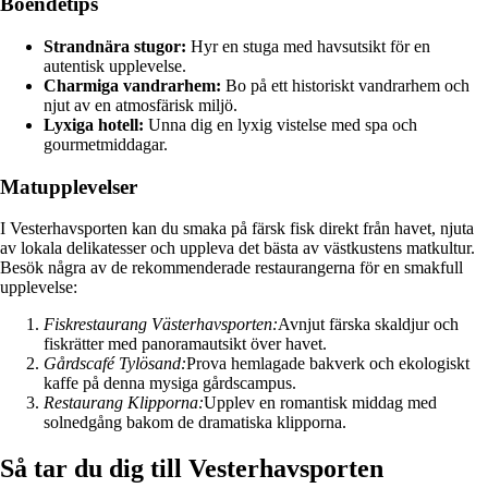
Boendetips
Strandnära stugor:
Hyr en stuga med havsutsikt för en
autentisk upplevelse.
Charmiga vandrarhem:
Bo på ett historiskt vandrarhem och
njut av en atmosfärisk miljö.
Lyxiga hotell:
Unna dig en lyxig vistelse med spa och
gourmetmiddagar.
Matupplevelser
I Vesterhavsporten kan du smaka på färsk fisk direkt från havet, njuta
av lokala delikatesser och uppleva det bästa av västkustens matkultur.
Besök några av de rekommenderade restaurangerna för en smakfull
upplevelse:
Fiskrestaurang Västerhavsporten:
Avnjut färska skaldjur och
fiskrätter med panoramautsikt över havet.
Gårdscafé Tylösand:
Prova hemlagade bakverk och ekologiskt
kaffe på denna mysiga gårdscampus.
Restaurang Klipporna:
Upplev en romantisk middag med
solnedgång bakom de dramatiska klipporna.
Så tar du dig till Vesterhavsporten