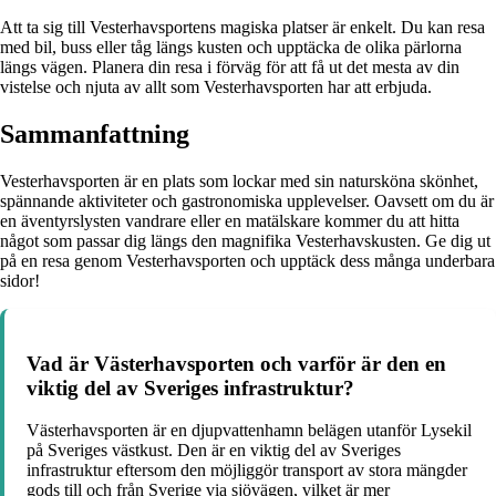
Att ta sig till Vesterhavsportens magiska platser är enkelt. Du kan resa
med bil, buss eller tåg längs kusten och upptäcka de olika pärlorna
längs vägen. Planera din resa i förväg för att få ut det mesta av din
vistelse och njuta av allt som Vesterhavsporten har att erbjuda.
Sammanfattning
Vesterhavsporten är en plats som lockar med sin natursköna skönhet,
spännande aktiviteter och gastronomiska upplevelser. Oavsett om du är
en äventyrslysten vandrare eller en matälskare kommer du att hitta
något som passar dig längs den magnifika Vesterhavskusten. Ge dig ut
på en resa genom Vesterhavsporten och upptäck dess många underbara
sidor!
Vad är Västerhavsporten och varför är den en
viktig del av Sveriges infrastruktur?
Västerhavsporten är en djupvattenhamn belägen utanför Lysekil
på Sveriges västkust. Den är en viktig del av Sveriges
infrastruktur eftersom den möjliggör transport av stora mängder
gods till och från Sverige via sjövägen, vilket är mer