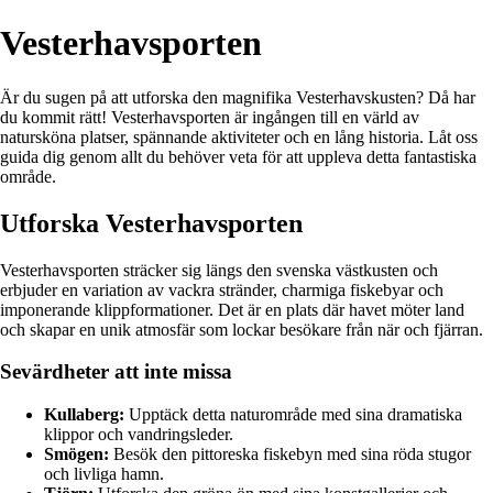
Vesterhavsporten
Är du sugen på att utforska den magnifika Vesterhavskusten? Då har
du kommit rätt! Vesterhavsporten är ingången till en värld av
natursköna platser, spännande aktiviteter och en lång historia. Låt oss
guida dig genom allt du behöver veta för att uppleva detta fantastiska
område.
Utforska Vesterhavsporten
Vesterhavsporten sträcker sig längs den svenska västkusten och
erbjuder en variation av vackra stränder, charmiga fiskebyar och
imponerande klippformationer. Det är en plats där havet möter land
och skapar en unik atmosfär som lockar besökare från när och fjärran.
Sevärdheter att inte missa
Kullaberg:
Upptäck detta naturområde med sina dramatiska
klippor och vandringsleder.
Smögen:
Besök den pittoreska fiskebyn med sina röda stugor
och livliga hamn.