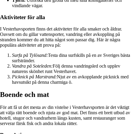
Tjörn:
Utforska den gröna ön med sina konstgallerier och
vindlande vägar.
Aktiviteter för alla
I Vesterhavsporten finns det aktiviteter för alla smaker och åldrar.
Oavsett om du gillar vattensporter, vandring eller avkoppling på
stranden kommer du att hitta något som passar dig. Här är några
populära aktiviteter att prova på:
Surfa på Tylösand:
Testa dina surfskills på en av Sveriges bästa
surfstränder.
Vandra på Soteleden:
Följ denna vandringsled och upplev
naturens skönhet runt Vesterhavet.
Picknick på Marstrand:
Njut av en avkopplande picknick med
havsutsikt på denna charmiga ö.
Boende och mat
För att få ut det mesta av din vistelse i Vesterhavsporten är det viktigt
att välja rätt boende och njuta av god mat. Det finns ett brett utbud av
hotell, stugor och vandrarhem längs kusten, samt restauranger som
serverar färsk fisk och andra lokala rätter.