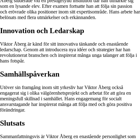
Åberg studerade vid en prestigefylld institution där han utmärkte sig
som en lysande elev. Efter examen fortsatte han att följa sin passion
och erövrade olika positioner inom sitt expertisområde. Hans arbete har
belönats med flera utmärkelser och erkännanden.
Innovation och Ledarskap
Viktor Åberg är känd för sitt innovativa tänkande och enastående
ledarschap. Genom att introducera nya idéer och strategier har han
revolutionerat branschen och inspirerat många unga talanger att följa i
hans fotspår.
Samhällspåverkan
Utöver sin framgång inom sitt yrkesliv har Viktor Åberg också
engagerat sig i olika välgörenhetsprojekt och arbetat för att göra en
meningsfull skillnad i samhället. Hans engagemang för socialt
ansvarstagande har inspirerat många att följa med och göra positiva
förändringar.
Slutsats
Sammanfattningsvis är Viktor Åberg en enastående personlighet som