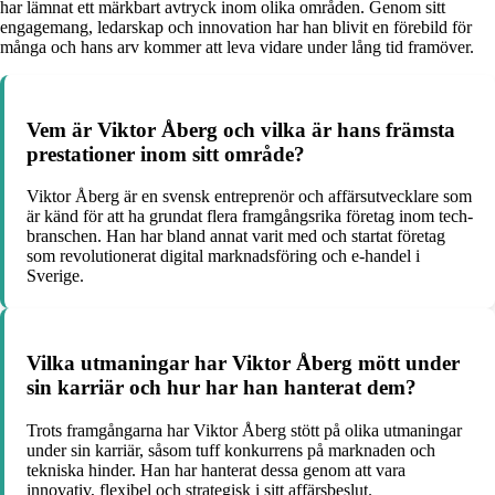
har lämnat ett märkbart avtryck inom olika områden. Genom sitt
engagemang, ledarskap och innovation har han blivit en förebild för
många och hans arv kommer att leva vidare under lång tid framöver.
Vem är Viktor Åberg och vilka är hans främsta
prestationer inom sitt område?
Viktor Åberg är en svensk entreprenör och affärsutvecklare som
är känd för att ha grundat flera framgångsrika företag inom tech-
branschen. Han har bland annat varit med och startat företag
som revolutionerat digital marknadsföring och e-handel i
Sverige.
Vilka utmaningar har Viktor Åberg mött under
sin karriär och hur har han hanterat dem?
Trots framgångarna har Viktor Åberg stött på olika utmaningar
under sin karriär, såsom tuff konkurrens på marknaden och
tekniska hinder. Han har hanterat dessa genom att vara
innovativ, flexibel och strategisk i sitt affärsbeslut.