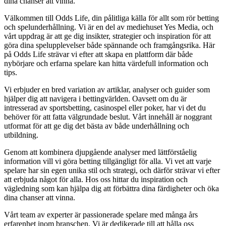
dina chanser att vinna.
Välkommen till Odds Life, din pålitliga källa för allt som rör betting
och spelunderhållning. Vi är en del av mediehuset Yes Media, och
vårt uppdrag är att ge dig insikter, strategier och inspiration för att
göra dina spelupplevelser både spännande och framgångsrika. Här
på Odds Life strävar vi efter att skapa en plattform där både
nybörjare och erfarna spelare kan hitta värdefull information och
tips.
Vi erbjuder en bred variation av artiklar, analyser och guider som
hjälper dig att navigera i bettingvärlden. Oavsett om du är
intresserad av sportsbetting, casinospel eller poker, har vi det du
behöver för att fatta välgrundade beslut. Vårt innehåll är noggrant
utformat för att ge dig det bästa av både underhållning och
utbildning.
Genom att kombinera djupgående analyser med lättförståelig
information vill vi göra betting tillgängligt för alla. Vi vet att varje
spelare har sin egen unika stil och strategi, och därför strävar vi efter
att erbjuda något för alla. Hos oss hittar du inspiration och
vägledning som kan hjälpa dig att förbättra dina färdigheter och öka
dina chanser att vinna.
Vårt team av experter är passionerade spelare med många års
erfarenhet inom branschen. Vi är dedikerade till att hålla oss