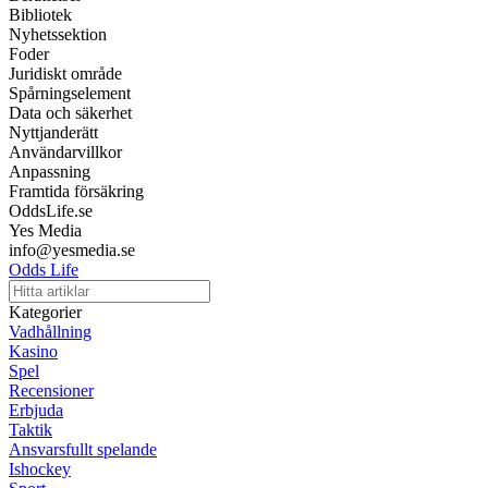
Bibliotek
Nyhetssektion
Foder
Juridiskt område
Spårningselement
Data och säkerhet
Nyttjanderätt
Användarvillkor
Anpassning
Framtida försäkring
OddsLife.se
Yes Media
info@yesmedia.se
Odds Life
Kategorier
Vadhållning
Kasino
Spel
Recensioner
Erbjuda
Taktik
Ansvarsfullt spelande
Ishockey