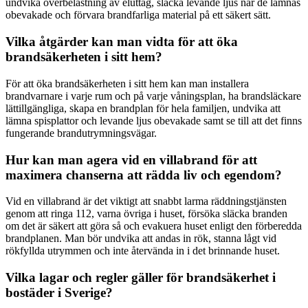
undvika överbelastning av eluttag, släcka levande ljus när de lämnas
obevakade och förvara brandfarliga material på ett säkert sätt.
Vilka åtgärder kan man vidta för att öka
brandsäkerheten i sitt hem?
För att öka brandsäkerheten i sitt hem kan man installera
brandvarnare i varje rum och på varje våningsplan, ha brandsläckare
lättillgängliga, skapa en brandplan för hela familjen, undvika att
lämna spisplattor och levande ljus obevakade samt se till att det finns
fungerande brandutrymningsvägar.
Hur kan man agera vid en villabrand för att
maximera chanserna att rädda liv och egendom?
Vid en villabrand är det viktigt att snabbt larma räddningstjänsten
genom att ringa 112, varna övriga i huset, försöka släcka branden
om det är säkert att göra så och evakuera huset enligt den förberedda
brandplanen. Man bör undvika att andas in rök, stanna lågt vid
rökfyllda utrymmen och inte återvända in i det brinnande huset.
Vilka lagar och regler gäller för brandsäkerhet i
bostäder i Sverige?