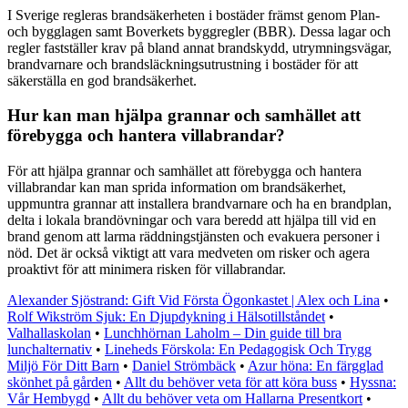
I Sverige regleras brandsäkerheten i bostäder främst genom Plan-
och bygglagen samt Boverkets byggregler (BBR). Dessa lagar och
regler fastställer krav på bland annat brandskydd, utrymningsvägar,
brandvarnare och brandsläckningsutrustning i bostäder för att
säkerställa en god brandsäkerhet.
Hur kan man hjälpa grannar och samhället att
förebygga och hantera villabrandar?
För att hjälpa grannar och samhället att förebygga och hantera
villabrandar kan man sprida information om brandsäkerhet,
uppmuntra grannar att installera brandvarnare och ha en brandplan,
delta i lokala brandövningar och vara beredd att hjälpa till vid en
brand genom att larma räddningstjänsten och evakuera personer i
nöd. Det är också viktigt att vara medveten om risker och agera
proaktivt för att minimera risken för villabrandar.
Alexander Sjöstrand: Gift Vid Första Ögonkastet | Alex och Lina
•
Rolf Wikström Sjuk: En Djupdykning i Hälsotillståndet
•
Valhallaskolan
•
Lunchhörnan Laholm – Din guide till bra
lunchalternativ
•
Lineheds Förskola: En Pedagogisk Och Trygg
Miljö För Ditt Barn
•
Daniel Strömbäck
•
Azur höna: En färgglad
skönhet på gården
•
Allt du behöver veta för att köra buss
•
Hyssna:
Vår Hembygd
•
Allt du behöver veta om Hallarna Presentkort
•