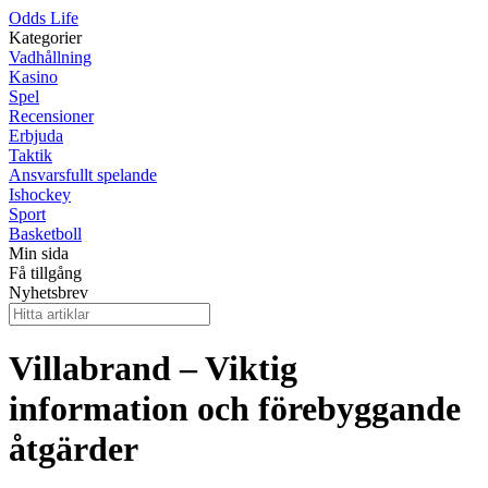
Odds Life
Kategorier
Vadhållning
Kasino
Spel
Recensioner
Erbjuda
Taktik
Ansvarsfullt spelande
Ishockey
Sport
Basketboll
Min sida
Få tillgång
Nyhetsbrev
Villabrand – Viktig
information och förebyggande
åtgärder