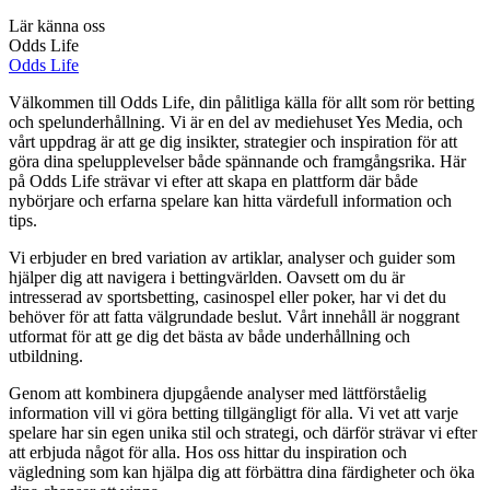
Lär känna oss
Odds Life
Odds Life
Välkommen till Odds Life, din pålitliga källa för allt som rör betting
och spelunderhållning. Vi är en del av mediehuset Yes Media, och
vårt uppdrag är att ge dig insikter, strategier och inspiration för att
göra dina spelupplevelser både spännande och framgångsrika. Här
på Odds Life strävar vi efter att skapa en plattform där både
nybörjare och erfarna spelare kan hitta värdefull information och
tips.
Vi erbjuder en bred variation av artiklar, analyser och guider som
hjälper dig att navigera i bettingvärlden. Oavsett om du är
intresserad av sportsbetting, casinospel eller poker, har vi det du
behöver för att fatta välgrundade beslut. Vårt innehåll är noggrant
utformat för att ge dig det bästa av både underhållning och
utbildning.
Genom att kombinera djupgående analyser med lättförståelig
information vill vi göra betting tillgängligt för alla. Vi vet att varje
spelare har sin egen unika stil och strategi, och därför strävar vi efter
att erbjuda något för alla. Hos oss hittar du inspiration och
vägledning som kan hjälpa dig att förbättra dina färdigheter och öka