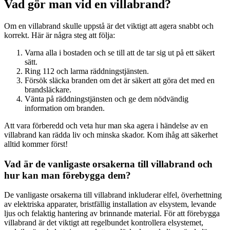
Vad gör man vid en villabrand?
Om en villabrand skulle uppstå är det viktigt att agera snabbt och
korrekt. Här är några steg att följa:
Varna alla i bostaden och se till att de tar sig ut på ett säkert
sätt.
Ring 112 och larma räddningstjänsten.
Försök släcka branden om det är säkert att göra det med en
brandsläckare.
Vänta på räddningstjänsten och ge dem nödvändig
information om branden.
Att vara förberedd och veta hur man ska agera i händelse av en
villabrand kan rädda liv och minska skador. Kom ihåg att säkerhet
alltid kommer först!
Vad är de vanligaste orsakerna till villabrand och
hur kan man förebygga dem?
De vanligaste orsakerna till villabrand inkluderar elfel, överhettning
av elektriska apparater, bristfällig installation av elsystem, levande
ljus och felaktig hantering av brinnande material. För att förebygga
villabrand är det viktigt att regelbundet kontrollera elsystemet,