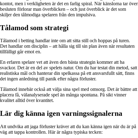
kontot, men i verkligheten är det en farlig spiral. När känslorna tar över
besluten förlorar man överblicken – och just överblick är det som
skiljer den tålmodiga spelaren från den impulsiva.
Tålamod som strategi
Tålamod i betting handlar inte om att sitta still och hoppas på turen.
Det handlar om disciplin – att hålla sig till sin plan även när resultaten
tillfälligt går emot en.
En erfaren spelare vet att även den bästa strategin kommer att ha
svackor. Det är en del av spelets natur. Om du har testat din metod, satt
realistiska mål och hanterar din spelkassa på ett ansvarsfullt sätt, finns
det ingen anledning till panik efter några förluster.
Tålamod innebär också att välja sina spel med omsorg. Det är bättre att
placera få, välanalyserade spel än många spontana. På sikt vinner
kvalitet alltid över kvantitet.
Lär dig känna igen varningssignalerna
Att undvika att jaga förluster kräver att du kan känna igen när du är på
väg att tappa kontrollen. Här är några typiska tecken: