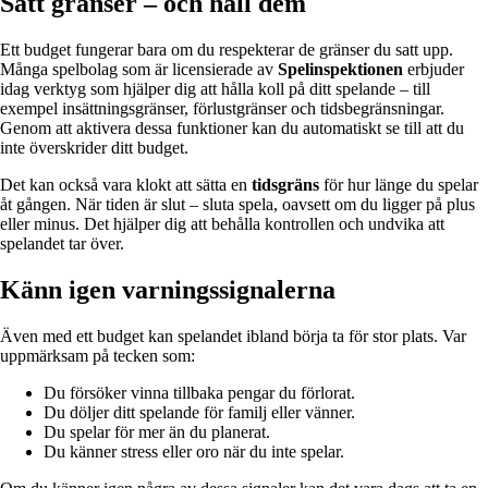
Sätt gränser – och håll dem
Ett budget fungerar bara om du respekterar de gränser du satt upp.
Många spelbolag som är licensierade av
Spelinspektionen
erbjuder
idag verktyg som hjälper dig att hålla koll på ditt spelande – till
exempel insättningsgränser, förlustgränser och tidsbegränsningar.
Genom att aktivera dessa funktioner kan du automatiskt se till att du
inte överskrider ditt budget.
Det kan också vara klokt att sätta en
tidsgräns
för hur länge du spelar
åt gången. När tiden är slut – sluta spela, oavsett om du ligger på plus
eller minus. Det hjälper dig att behålla kontrollen och undvika att
spelandet tar över.
Känn igen varningssignalerna
Även med ett budget kan spelandet ibland börja ta för stor plats. Var
uppmärksam på tecken som:
Du försöker vinna tillbaka pengar du förlorat.
Du döljer ditt spelande för familj eller vänner.
Du spelar för mer än du planerat.
Du känner stress eller oro när du inte spelar.