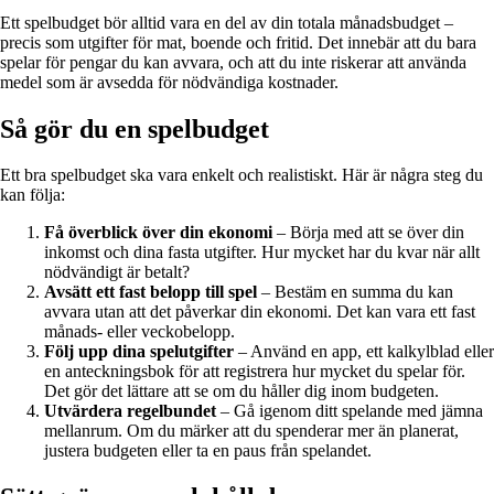
Ett spelbudget bör alltid vara en del av din totala månadsbudget –
precis som utgifter för mat, boende och fritid. Det innebär att du bara
spelar för pengar du kan avvara, och att du inte riskerar att använda
medel som är avsedda för nödvändiga kostnader.
Så gör du en spelbudget
Ett bra spelbudget ska vara enkelt och realistiskt. Här är några steg du
kan följa:
Få överblick över din ekonomi
– Börja med att se över din
inkomst och dina fasta utgifter. Hur mycket har du kvar när allt
nödvändigt är betalt?
Avsätt ett fast belopp till spel
– Bestäm en summa du kan
avvara utan att det påverkar din ekonomi. Det kan vara ett fast
månads- eller veckobelopp.
Följ upp dina spelutgifter
– Använd en app, ett kalkylblad eller
en anteckningsbok för att registrera hur mycket du spelar för.
Det gör det lättare att se om du håller dig inom budgeten.
Utvärdera regelbundet
– Gå igenom ditt spelande med jämna
mellanrum. Om du märker att du spenderar mer än planerat,
justera budgeten eller ta en paus från spelandet.