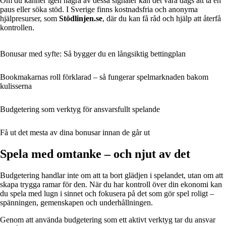
Om du känner igen några av dessa signaler kan det vara dags att ta en
paus eller söka stöd. I Sverige finns kostnadsfria och anonyma
hjälpresurser, som
Stödlinjen.se
, där du kan få råd och hjälp att återfå
kontrollen.
Bonusar med syfte: Så bygger du en långsiktig bettingplan
Bookmakarnas roll förklarad – så fungerar spelmarknaden bakom
kulisserna
Budgetering som verktyg för ansvarsfullt spelande
Få ut det mesta av dina bonusar innan de går ut
Spela med omtanke – och njut av det
Budgetering handlar inte om att ta bort glädjen i spelandet, utan om att
skapa trygga ramar för den. När du har kontroll över din ekonomi kan
du spela med lugn i sinnet och fokusera på det som gör spel roligt –
spänningen, gemenskapen och underhållningen.
Genom att använda budgetering som ett aktivt verktyg tar du ansvar