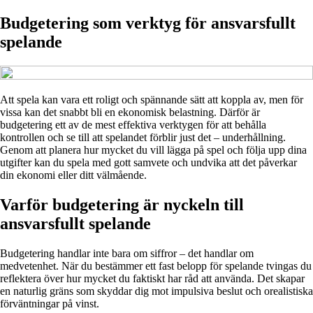
Budgetering som verktyg för ansvarsfullt
spelande
Att spela kan vara ett roligt och spännande sätt att koppla av, men för
vissa kan det snabbt bli en ekonomisk belastning. Därför är
budgetering ett av de mest effektiva verktygen för att behålla
kontrollen och se till att spelandet förblir just det – underhållning.
Genom att planera hur mycket du vill lägga på spel och följa upp dina
utgifter kan du spela med gott samvete och undvika att det påverkar
din ekonomi eller ditt välmående.
Varför budgetering är nyckeln till
ansvarsfullt spelande
Budgetering handlar inte bara om siffror – det handlar om
medvetenhet. När du bestämmer ett fast belopp för spelande tvingas du
reflektera över hur mycket du faktiskt har råd att använda. Det skapar
en naturlig gräns som skyddar dig mot impulsiva beslut och orealistiska
förväntningar på vinst.