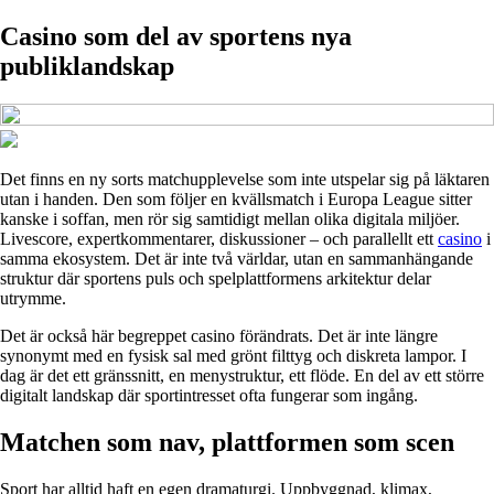
Casino som del av sportens nya
publiklandskap
Det finns en ny sorts matchupplevelse som inte utspelar sig på läktaren
utan i handen. Den som följer en kvällsmatch i Europa League sitter
kanske i soffan, men rör sig samtidigt mellan olika digitala miljöer.
Livescore, expertkommentarer, diskussioner – och parallellt ett
casino
i
samma ekosystem. Det är inte två världar, utan en sammanhängande
struktur där sportens puls och spelplattformens arkitektur delar
utrymme.
Det är också här begreppet casino förändrats. Det är inte längre
synonymt med en fysisk sal med grönt filttyg och diskreta lampor. I
dag är det ett gränssnitt, en menystruktur, ett flöde. En del av ett större
digitalt landskap där sportintresset ofta fungerar som ingång.
Matchen som nav, plattformen som scen
Sport har alltid haft en egen dramaturgi. Uppbyggnad, klimax,