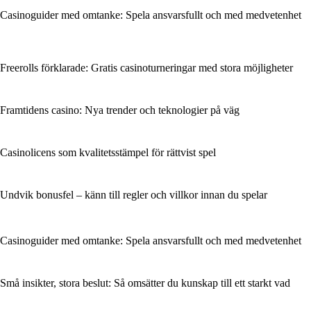
Casinoguider med omtanke: Spela ansvarsfullt och med medvetenhet
Freerolls förklarade: Gratis casinoturneringar med stora möjligheter
Framtidens casino: Nya trender och teknologier på väg
Casinolicens som kvalitetsstämpel för rättvist spel
Undvik bonusfel – känn till regler och villkor innan du spelar
Casinoguider med omtanke: Spela ansvarsfullt och med medvetenhet
Små insikter, stora beslut: Så omsätter du kunskap till ett starkt vad