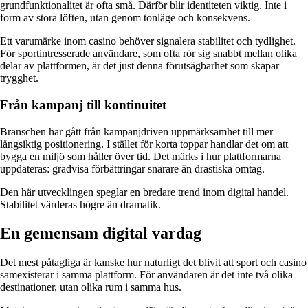
grundfunktionalitet är ofta små. Därför blir identiteten viktig. Inte i
form av stora löften, utan genom tonläge och konsekvens.
Ett varumärke inom casino behöver signalera stabilitet och tydlighet.
För sportintresserade användare, som ofta rör sig snabbt mellan olika
delar av plattformen, är det just denna förutsägbarhet som skapar
trygghet.
Från kampanj till kontinuitet
Branschen har gått från kampanjdriven uppmärksamhet till mer
långsiktig positionering. I stället för korta toppar handlar det om att
bygga en miljö som håller över tid. Det märks i hur plattformarna
uppdateras: gradvisa förbättringar snarare än drastiska omtag.
Den här utvecklingen speglar en bredare trend inom digital handel.
Stabilitet värderas högre än dramatik.
En gemensam digital vardag
Det mest påtagliga är kanske hur naturligt det blivit att sport och casino
samexisterar i samma plattform. För användaren är det inte två olika
destinationer, utan olika rum i samma hus.