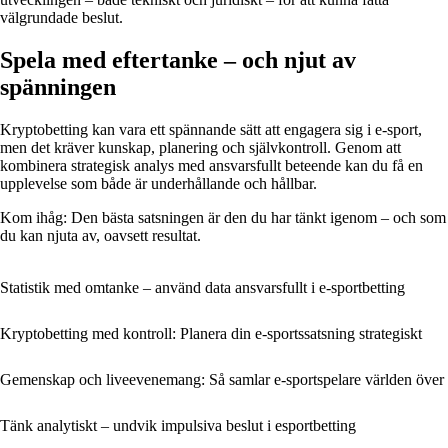
välgrundade beslut.
Spela med eftertanke – och njut av
spänningen
Kryptobetting kan vara ett spännande sätt att engagera sig i e-sport,
men det kräver kunskap, planering och självkontroll. Genom att
kombinera strategisk analys med ansvarsfullt beteende kan du få en
upplevelse som både är underhållande och hållbar.
Kom ihåg: Den bästa satsningen är den du har tänkt igenom – och som
du kan njuta av, oavsett resultat.
Statistik med omtanke – använd data ansvarsfullt i e‑sportbetting
Kryptobetting med kontroll: Planera din e-sportssatsning strategiskt
Gemenskap och liveevenemang: Så samlar e-sportspelare världen över
Tänk analytiskt – undvik impulsiva beslut i esportbetting