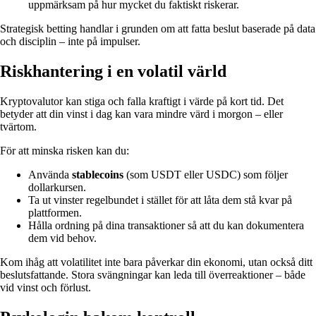
uppmärksam på hur mycket du faktiskt riskerar.
Strategisk betting handlar i grunden om att fatta beslut baserade på data
och disciplin – inte på impulser.
Riskhantering i en volatil värld
Kryptovalutor kan stiga och falla kraftigt i värde på kort tid. Det
betyder att din vinst i dag kan vara mindre värd i morgon – eller
tvärtom.
För att minska risken kan du:
Använda
stablecoins
(som USDT eller USDC) som följer
dollarkursen.
Ta ut vinster regelbundet i stället för att låta dem stå kvar på
plattformen.
Hålla ordning på dina transaktioner så att du kan dokumentera
dem vid behov.
Kom ihåg att volatilitet inte bara påverkar din ekonomi, utan också ditt
beslutsfattande. Stora svängningar kan leda till överreaktioner – både
vid vinst och förlust.