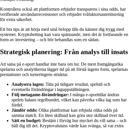
Kontrollera också att plattformen erbjuder transparens i sina odds, har
verifierade användarrecensioner och erbjuder tvåfaktorsautentisering
för extra säkerhet.
Ett bra tips är att börja med små belopp tills du känner dig trygg med
systemet. Kryptobetting kan vara spännande, men det är fortfarande en
form av investering – och bör behandlas som en sådan.
Strategisk planering: Från analys till insats
Att satsa på e-sport handlar inte bara om tur. De mest framgångsrika
spelarna och analytikerna lägger tid på att förstå lagens form, spelarnas
prestationer och turneringens struktur.
Analysera lagen:
Titta på tidigare resultat, spelstil och
eventuella förändringar i laguppställningen.
Följ metagame-förändringar:
I många e-sporttitlar ändras
spelets balans regelbundet, vilket kan påverka vilka lag som har
fördel.
Jämför odds:
Olika plattformar kan erbjuda olika odds på
samma match. En liten skillnad kan göra stor skillnad över tid.
Sätt en budget:
Bestäm i förväg hur mycket du vill satsa – och
håll dig till det. Kryptovalutans värde kan svänga, så var extra