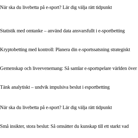
När ska du livebetta på e-sport? Lär dig välja rätt tidpunkt
Statistik med omtanke – använd data ansvarsfullt i e‑sportbetting
Kryptobetting med kontroll: Planera din e-sportssatsning strategiskt
Gemenskap och liveevenemang: Så samlar e-sportspelare världen över
Tänk analytiskt – undvik impulsiva beslut i esportbetting
När ska du livebetta på e-sport? Lär dig välja rätt tidpunkt
Små insikter, stora beslut: Så omsätter du kunskap till ett starkt vad