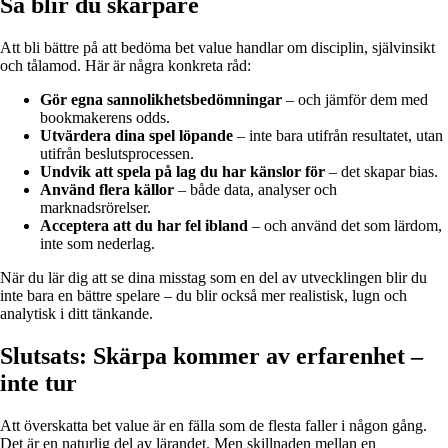
Så blir du skarpare
Att bli bättre på att bedöma bet value handlar om disciplin, självinsikt
och tålamod. Här är några konkreta råd:
Gör egna sannolikhetsbedömningar
– och jämför dem med
bookmakerens odds.
Utvärdera dina spel löpande
– inte bara utifrån resultatet, utan
utifrån beslutsprocessen.
Undvik att spela på lag du har känslor för
– det skapar bias.
Använd flera källor
– både data, analyser och
marknadsrörelser.
Acceptera att du har fel ibland
– och använd det som lärdom,
inte som nederlag.
När du lär dig att se dina misstag som en del av utvecklingen blir du
inte bara en bättre spelare – du blir också mer realistisk, lugn och
analytisk i ditt tänkande.
Slutsats: Skärpa kommer av erfarenhet –
inte tur
Att överskatta bet value är en fälla som de flesta faller i någon gång.
Det är en naturlig del av lärandet. Men skillnaden mellan en