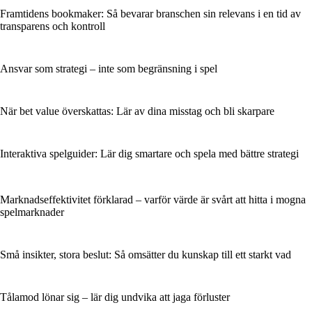
Framtidens bookmaker: Så bevarar branschen sin relevans i en tid av
transparens och kontroll
Ansvar som strategi – inte som begränsning i spel
När bet value överskattas: Lär av dina misstag och bli skarpare
Interaktiva spelguider: Lär dig smartare och spela med bättre strategi
Marknadseffektivitet förklarad – varför värde är svårt att hitta i mogna
spelmarknader
Små insikter, stora beslut: Så omsätter du kunskap till ett starkt vad
Tålamod lönar sig – lär dig undvika att jaga förluster